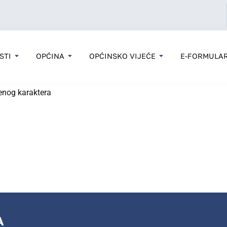
STI
OPĆINA
OPĆINSKO VIJEĆE
E-FORMULAR
menog karaktera
A