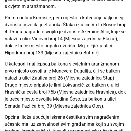
s cvjetnim aranžmanom.
Prema odluci Komisije, prvo mjesto u kategoriji najljepšeg
dvorišta osvojila je Stanoka Štaka iz ulice Vrelo Bosne broj
4. Drugu nagradu osvojilo je dvorište Azemine Aljić, koje se
nalazi u ulici Vidovci broj 14 (Mjesna zajednica Blažuj),
dok je treće mjesto pripalo dvorištu Mejre Fjić, u ulici
Hipodrom broj 133 (Mjesna zajednica Butmir).
U kategoriji najljepšeg balkona s cvjetnim aranžmanom
prvo mjesto osvojila je Munevera Dugalija, čiji se balkon
nalazi u ulici Zaulica broj 26 (Mjesna zajednica Stup).
Drugo mjesto pripalo je Ilmi Lokvančić, za balkon u ulici
Hrasnička cesta broj 75b (Mjesna zajednica Hrasnica), dok
je treće mjesto osvojila Medina Ćoso, za balkon u ulici
Senada Fazlića broj 39 (Mjesna zajednica Otes).
Općina Ilidža upućuje iskrene čestitke svim nagrađenim
učesnicima, uz zahvalnost svim građanima koji su svojim