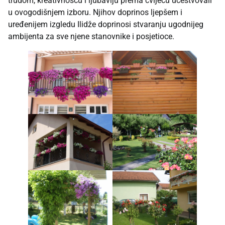
trudom, kreativnošću i ljubavlju prema cvijeću učestvovali
u ovogodišnjem izboru. Njihov doprinos ljepšem i
uređenijem izgledu Ilidže doprinosi stvaranju ugodnijeg
ambijenta za sve njene stanovnike i posjetioce.