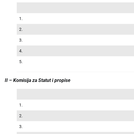
1.
2.
3.
4.
5.
II – Komisija za Statut i propise
1.
2.
3.