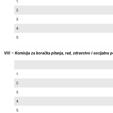
1.
2.
3.
4.
5.
VIII – Komisija za boračka pitanja, rad, zdravstvo i socijalnu p
1.
2.
3.
4.
5.