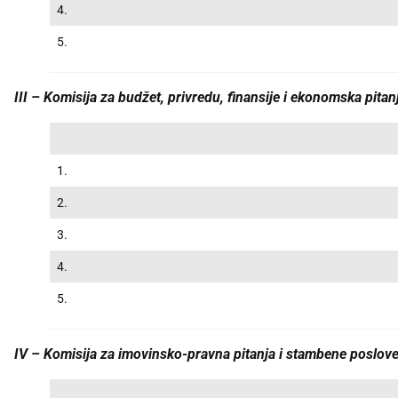
4.
5.
III – Komisija za budžet, privredu, finansije i ekonomska pitan
1.
2.
3.
4.
5.
IV – Komisija za imovinsko-pravna pitanja i stambene poslov