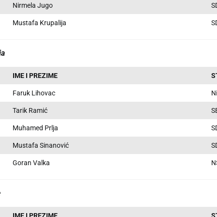
Nirmela Jugo
S
Mustafa Krupalija
S
ja
IME I PREZIME
S
Faruk Lihovac
N
Tarik Ramić
S
Muhamed Prlja
S
Mustafa Sinanović
S
Goran Valka
N
e
IME I PREZIME
S