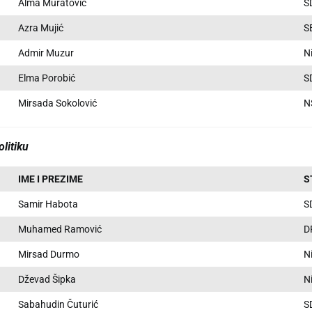
Alma Muratović
S
Azra Mujić
S
Admir Muzur
N
Elma Porobić
S
Mirsada Sokolović
N
olitiku
IME I PREZIME
S
Samir Habota
S
Muhamed Ramović
D
Mirsad Durmo
N
Dževad Šipka
N
Sabahudin Čuturić
S