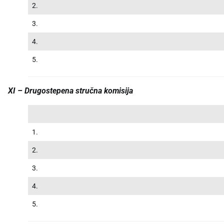
2.
3.
4.
5.
XI – Drugostepena stručna komisija
1.
2.
3.
4.
5.