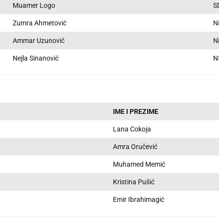
Muamer Logo
S
Zumra Ahmetović
N
Ammar Uzunović
N
Nejla Sinanović
N
IME I PREZIME
Lana Cokoja
Amra Oručević
Muhamed Memić
Kristina Pušić
Emir Ibrahimagić