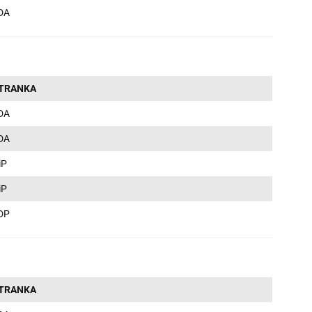
DA
TRANKA
DA
DA
iP
iP
DP
TRANKA