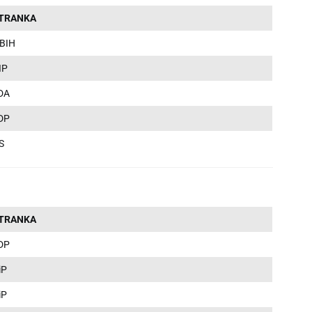
TRANKA
 BIH
IP
DA
DP
S
TRANKA
DP
iP
iP