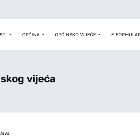
STI
OPĆINA
OPĆINSKO VIJEĆE
E-FORMULAR
nskog vijeća
olova