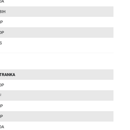
DA
BIH
iP
DP
S
TRANKA
DP
F
iP
iP
DA