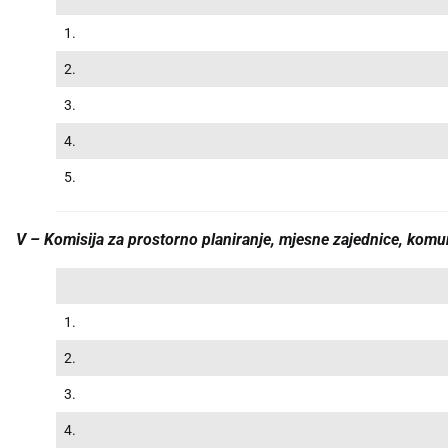
1.
2.
3.
4.
5.
V – Komisija za prostorno planiranje, mjesne zajednice, komu
1.
2.
3.
4.