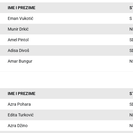
IME I PREZIME
S
Eman Vukotić
S
Munir Drkić
N
Amel Pintol
S
Adisa Divoš
S
Amar Bungur
N
IME I PREZIME
S
Azra Pohara
S
Edita Turković
N
Azra Džino
N