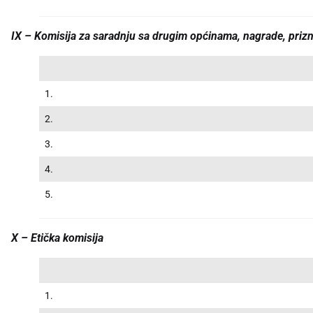
IX – Komisija za saradnju sa drugim općinama, nagrade, priznan
1.
2.
3.
4.
5.
X – Etička komisija
1.