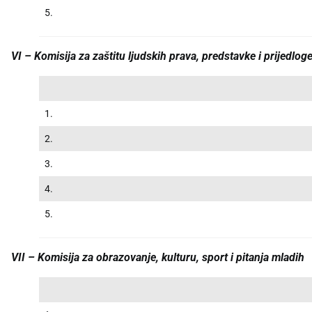
5.
VI – Komisija za zaštitu ljudskih prava, predstavke i prijedlog
1.
2.
3.
4.
5.
VII – Komisija za obrazovanje, kulturu, sport i pitanja mladih