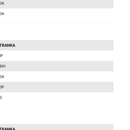
DA
DA
TRANKA
iP
BIH
DA
DP
S
TRANKA