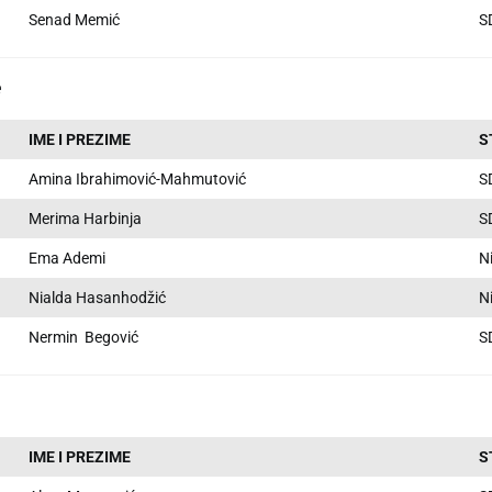
Senad Memić
S
e
IME I PREZIME
S
Amina Ibrahimović-Mahmutović
S
Merima Harbinja
S
Ema Ademi
N
Nialda Hasanhodžić
N
Nermin Begović
S
IME I PREZIME
S