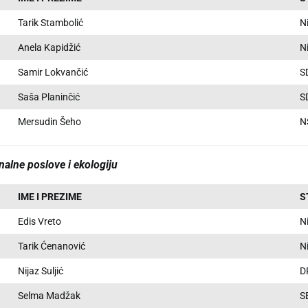
Tarik Stambolić
N
Anela Kapidžić
N
Samir Lokvančić
S
Saša Planinčić
S
Mersudin Šeho
N
nalne poslove i ekologiju
IME I PREZIME
S
Edis Vreto
N
Tarik Ćenanović
N
Nijaz Suljić
D
Selma Madžak
S