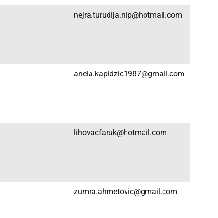
nejra.turudija.nip@hotmail.com
anela.kapidzic1987@gmail.com
lihovacfaruk@hotmail.com
zumra.ahmetovic@gmail.com