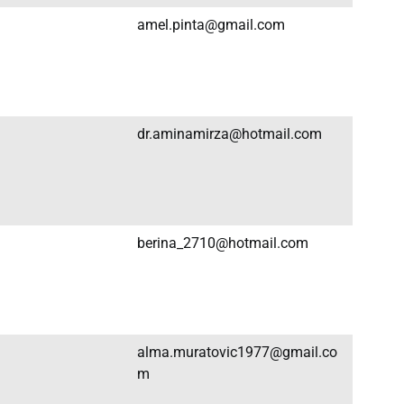
amel.pinta@gmail.com
dr.aminamirza@hotmail.com
berina_2710@hotmail.com
alma.muratovic1977@gmail.co
m