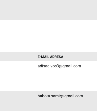
E-MAIL ADRESA
adisadivos3@gmail.com
habota.samir@gmail.com