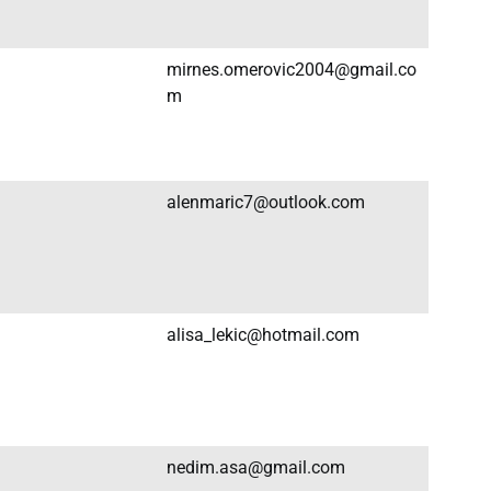
mirnes.omerovic2004@gmail.co
m
alenmaric7@outlook.com
alisa_lekic@hotmail.com
nedim.asa@gmail.com