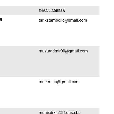
E-MAIL ADRESA
ći
tarikstambolic@gmail.com
muzuradmir00@gmail.com
mnermina@gmail.com
munir.drkic@ff.unsa.ba