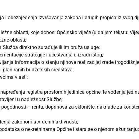
ja i obezbjeđenja izvršavanja zakona i drugih propisa iz svog dj
ležne oblasti, koje donosi Općinsko vijeće (u daljem tekstu: Vije
ežne oblasti;
 Služba direktno surađuje ili im pruža usluge;
mentacije strategije i učestvanja u izradi istog;
ljanja informacija o stanju njihove realizacije;izrade trogodišnje
iji planiranih budžetskih sredstava;
voima vlasti;
napređenja registra prostornih jedinica općine, te vođenja jedins
tavljeni u nadležnost Službe;
 pogodnosti – renta, doprinosa za sklonište, naknade za korišt
ođenja zakonom utvrđenih aktivnosti;
 podataka o nekretninama Općine i stara se o njenom ažuriranju;