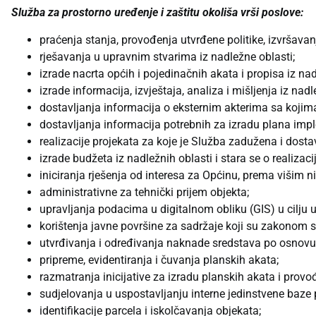
Služba za prostorno uređenje i zaštitu okoliša vrši poslove:
praćenja stanja, provođenja utvrđene politike, izvršavan
rješavanja u upravnim stvarima iz nadležne oblasti;
izrade nacrta općih i pojedinačnih akata i propisa iz nad
izrade informacija, izvještaja, analiza i mišljenja iz nadl
dostavljanja informacija o eksternim akterima sa kojima
dostavljanja informacija potrebnih za izradu plana imple
realizacije projekata za koje je Služba zadužena i dostav
izrade budžeta iz nadležnih oblasti i stara se o realizac
iniciranja rješenja od interesa za Općinu, prema višim ni
administrativne za tehnički prijem objekta;
upravljanja podacima u digitalnom obliku (GIS) u cilju u
korištenja javne površine za sadržaje koji su zakonom s
utvrđivanja i određivanja naknade sredstava po osnovu
pripreme, evidentiranja i čuvanja planskih akata;
razmatranja inicijative za izradu planskih akata i prov
sudjelovanja u uspostavljanju interne jedinstvene baze
identifikacije parcela i iskolčavanja objekata;