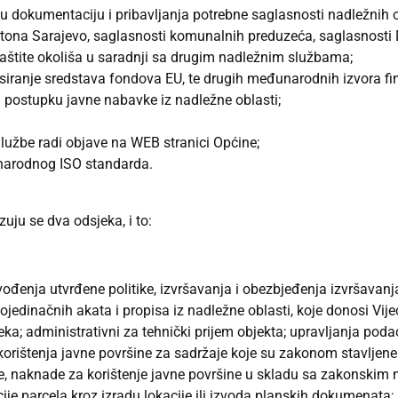
 dokumentaciju i pribavljanja potrebne saglasnosti nadležnih 
tona Sarajevo, saglasnosti komunalnih preduzeća, saglasnosti Dir
zaštite okoliša u saradnji sa drugim nadležnim službama;
nasiranje sredstava fondova EU, te drugih međunarodnih izvora fi
 postupku javne nabavke iz nadležne oblasti;
lužbe radi objave na WEB stranici Općine;
narodnog ISO standarda.
uju se dva odsjeka, i to:
ođenja utvrđene politike, izvršavanja i obezbjeđenja izvršavanja
jedinačnih akata i propisa iz nadležne oblasti, koje donosi Vijeće
jeka; administrativni za tehnički prijem objekta; upravljanja pod
; korištenja javne površine za sadržaje koje su zakonom stavljen
e, naknade za korištenje javne površine u skladu sa zakonskim 
je parcela kroz izradu lokacije ili izvoda planskih dokumenata; 