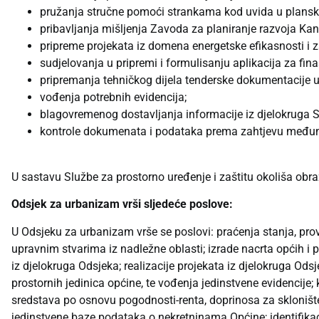
pružanja stručne pomoći strankama kod uvida u plansku
pribavljanja mišljenja Zavoda za planiranje razvoja Kan
pripreme projekata iz domena energetske efikasnosti i 
sudjelovanja u pripremi i formulisanju aplikacija za fi
pripremanja tehničkog dijela tenderske dokumentacije u
vođenja potrebnih evidencija;
blagovremenog dostavljanja informacije iz djelokruga S
kontrole dokumenata i podataka prema zahtjevu među
U sastavu Službe za prostorno uređenje i zaštitu okoliša obraz
Odsjek za urbanizam vrši sljedeće poslove:
U Odsjeku za urbanizam vrše se poslovi: praćenja stanja, prov
upravnim stvarima iz nadležne oblasti; izrade nacrta općih i po
iz djelokruga Odsjeka; realizacije projekata iz djelokruga Ods
prostornih jedinica općine, te vođenja jedinstvene evidencije
sredstava po osnovu pogodnosti-renta, doprinosa za skloništ
jedinstvene baze podataka o nekretninama Općine; identifikaci