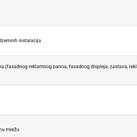
dzemnih instalacija
ma (fasadnog reklamnog panoa, fasadnog displeja, zastava, rekla
vnu mrežu