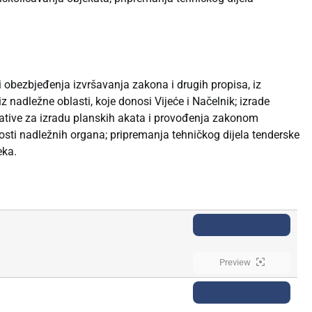
 i obezbjeđenja izvršavanja zakona i drugih propisa, iz
 nadležne oblasti, koje donosi Vijeće i Načelnik; izrade
cijative za izradu planskih akata i provođenja zakonom
sti nadležnih organa; pripremanja tehničkog dijela tenderske
eka.
Download
Preview
Download