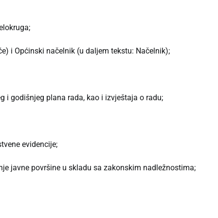
elokruga;
će) i Općinski načelnik (u daljem tekstu: Načelnik);
g i godišnjeg plana rada, kao i izvještaja o radu;
tvene evidencije;
enje javne površine u skladu sa zakonskim nadležnostima;