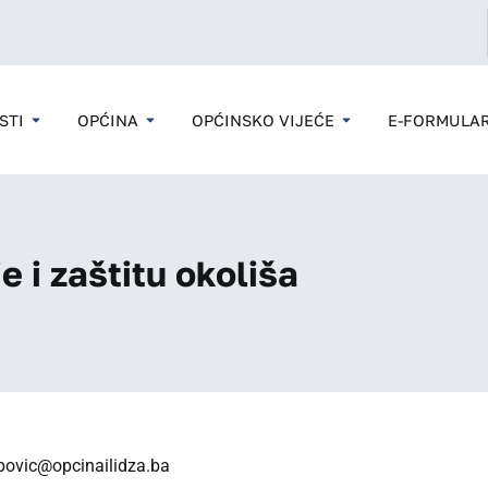
STI
OPĆINA
OPĆINSKO VIJEĆE
E-FORMULAR
 i zaštitu okoliša
povic@opcinailidza.ba