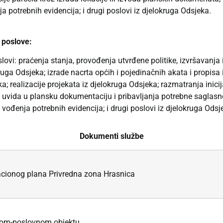
potrebnih evidencija; i drugi poslovi iz djelokruga Odsjeka.
e poslove:
slovi: praćenja stanja, provođenja utvrđene politike, izvršavanja
ga Odsjeka; izrade nacrta općih i pojedinačnih akata i propisa iz
jeka; realizacije projekata iz djelokruga Odsjeka; razmatranja ini
uvida u plansku dokumentaciju i pribavljanja potrebne saglasno
ođenja potrebnih evidencija; i drugi poslovi iz djelokruga Odsj
Dokumenti službe
acionog plana Privredna zona Hrasnica
enom-poslovnom objektu