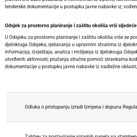
tenderske dokumentacije u postupku javne nabavke iz; vođenja 
Odsjek za prostorno planiranje i zaštitu okoliša vrši sljedeć
U Odsjeku za prostorno planiranje i zaštitu okoliša vrše se po
djelokruga Odsjeka; rješavanja u upravnim stvarima iz djelokru
informacija, izvještaja, analiza i mišljenja iz djelokruga Ods
utvrđenih aktivnosti; pružanja stručne pomoći strankama kod 
dokumentacije u postupku javne nabavke iz nadležne oblasti; v
Odluka o pristupanju izradi Izmjena i dopuna Regul
Zahtjev za postavljanje solarnih panela na stamb