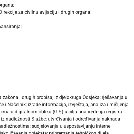
organa;
ekcije za civilnu avijaciju i drugih organa;
nansiranja;
 zakona i drugih propisa, iz djelokruga Odsjeka; rješavanja u
 i Načelnik; izrade informacija, izvještaja, analiza i mišljenja
acima u digitalnom obliku (GIS) u cilju unapređenja registra
e iz nadležnosti Službe; utvrđivanja i određivanja naknada
nadležnostima; sudjelovanja u uspostavljanju interne
iskoličavanja objekata; pripremanja tehničkog dijela