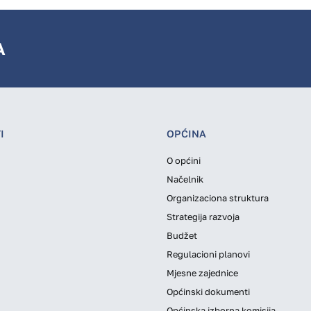
A
I
OPĆINA
O općini
Načelnik
Organizaciona struktura
Strategija razvoja
Budžet
Regulacioni planovi
Mjesne zajednice
Općinski dokumenti
Općinska izborna komisija