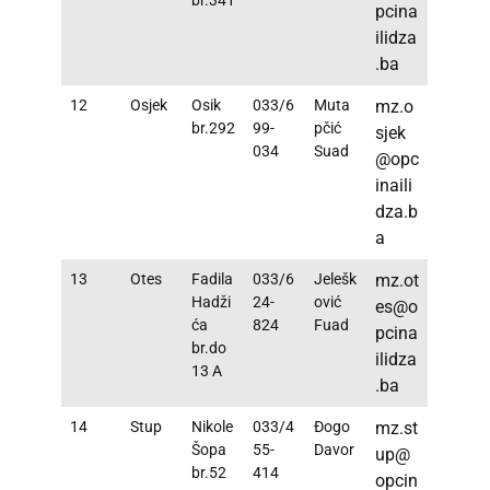
br.341
pcina
ilidza
.ba
12
Osjek
Osik
033/6
Muta
mz.o
br.292
99-
pčić
sjek
034
Suad
@opc
inaili
dza.b
a
13
Otes
Fadila
033/6
Jelešk
mz.ot
Hadži
24-
ović
es@o
ća
824
Fuad
pcina
br.do
ilidza
13 A
.ba
14
Stup
Nikole
033/4
Đogo
mz.st
Šopa
55-
Davor
up@
br.52
414
opcin