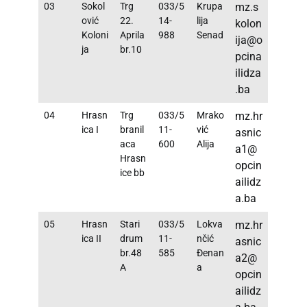
03
Sokol
Trg
033/5
Krupa
mz.s
ović
22.
14-
lija
kolon
Koloni
Aprila
988
Senad
ija@o
ja
br.10
pcina
ilidza
.ba
04
Hrasn
Trg
033/5
Mrako
mz.hr
ica I
branil
11-
vić
asnic
aca
600
Alija
a1@
Hrasn
opcin
ice bb
ailidz
a.ba
05
Hrasn
Stari
033/5
Lokva
mz.hr
ica II
drum
11-
nčić
asnic
br.48
585
Đenan
a2@
A
a
opcin
ailidz