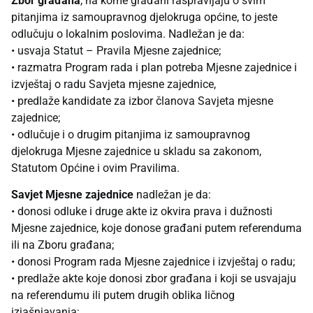
Zbor građana
, na kome građani raspravljaju o svim
pitanjima iz samoupravnog djelokruga općine, to jeste
odlučuju o lokalnim poslovima. Nadležan je da:
• usvaja Statut – Pravila Mjesne zajednice;
• razmatra Program rada i plan potreba Mjesne zajednice i
izvještaj o radu Savjeta mjesne zajednice,
• predlaže kandidate za izbor članova Savjeta mjesne
zajednice;
• odlučuje i o drugim pitanjima iz samoupravnog
djelokruga Mjesne zajednice u skladu sa zakonom,
Statutom Općine i ovim Pravilima.
Savjet Mjesne zajednice
nadležan je da:
• donosi odluke i druge akte iz okvira prava i dužnosti
Mjesne zajednice, koje donose građani putem referenduma
ili na Zboru građana;
• donosi Program rada Mjesne zajednice i izvještaj o radu;
• predlaže akte koje donosi zbor građana i koji se usvajaju
na referendumu ili putem drugih oblika ličnog
izjašnjavanja;