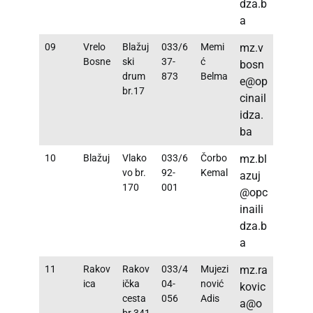
dza.b
a
09
Vrelo
Blažuj
033/6
Memi
mz.v
Bosne
ski
37-
ć
bosn
drum
873
Belma
e@op
br.17
cinail
idza.
ba
10
Blažuj
Vlako
033/6
Čorbo
mz.bl
vo br.
92-
Kemal
azuj
170
001
@opc
inaili
dza.b
a
11
Rakov
Rakov
033/4
Mujezi
mz.ra
ica
ička
04-
nović
kovic
cesta
056
Adis
a@o