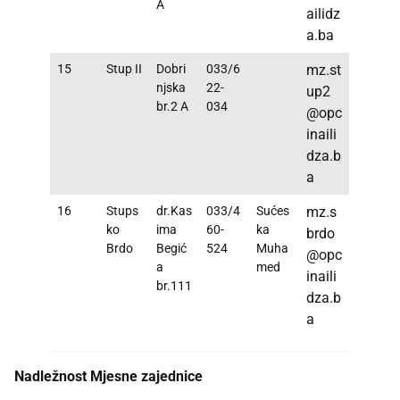
A
ailidz
a.ba
15
Stup II
Dobri
033/6
mz.st
njska
22-
up2
br.2 A
034
@opc
inaili
dza.b
a
16
Stups
dr.Kas
033/4
Sućes
mz.s
ko
ima
60-
ka
brdo
Brdo
Begić
524
Muha
@opc
a
med
inaili
br.111
dza.b
a
Nadležnost Mjesne zajednice