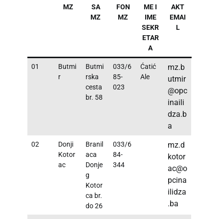
MZ
SA
FON
ME I
AKT
MZ
MZ
IME
EMAI
SEKR
L
ETAR
A
01
Butmi
Butmi
033/6
Ćatić
mz.b
r
rska
85-
Ale
utmir
cesta
023
@opc
br. 58
inaili
dza.b
a
02
Donji
Branil
033/6
mz.d
Kotor
aca
84-
kotor
ac
Donje
344
ac@o
g
pcina
Kotor
ilidza
ca br.
.ba
do 26