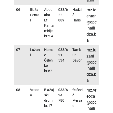
a.ba
06
Ilidža
Abdul
033/6
Hadži
mz.ic
Centa
aha
22-
ć
entar
r
Ef.
089
Haris
@opc
Kanta
inaili
mirije
dza.b
br.2 A
a
07
Lužan
Hamz
033/6
Tamb
mz.lu
i
e
21-
ur
zani
Čelen
534
Davor
@opc
ke
inaili
br.62
dza.b
a
08
Vreoc
Blažuj
033/6
Đeševi
mz.vr
a
ski
24-
ć
eoca
drum
780
Mersa
@opc
br.17
d
inaili