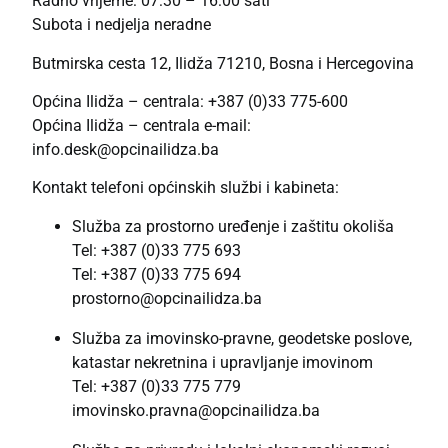
Radno vrijeme: 07:30 – 16:00 sati
Subota i nedjelja neradne
Butmirska cesta 12, Ilidža 71210, Bosna i Hercegovina
Općina Ilidža – centrala:
+387 (0)33 775-600
Općina Ilidža – centrala e-mail:
info.desk@opcinailidza.ba
Kontakt telefoni općinskih službi i kabineta:
Služba za prostorno uređenje i zaštitu okoliša
Tel: +387 (0)33 775 693
Tel: +387 (0)33 775 694
prostorno@opcinailidza.ba
Služba za imovinsko-pravne, geodetske poslove,
katastar nekretnina i upravljanje imovinom
Tel: +387 (0)33 775 779
imovinsko.pravna@opcinailidza.ba