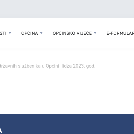
STI
OPĆINA
OPĆINSKO VIJEĆE
E-FORMULAR
ržavnih službenika u Općini Ilidža 2023. god.
A