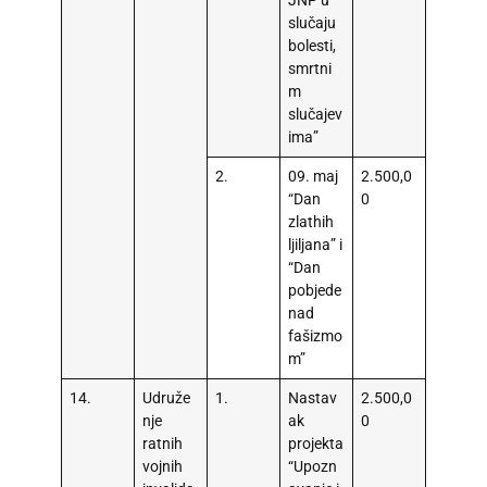
JNP u
slučaju
bolesti,
smrtni
m
slučajev
ima”
2.
09. maj
2.500,0
“Dan
0
zlathih
ljiljana” i
“Dan
pobjede
nad
fašizmo
m”
14.
Udruže
1.
Nastav
2.500,0
nje
ak
0
ratnih
projekta
vojnih
“Upozn