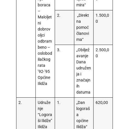
boraca
mira“
–
2.
„Direkt
1.500,0
Maloljet
na
0
ni
pomoć
dobrov
članovi
oljci
ma“
odbram
beno –
3.
„Obiljež
2.500,0
oslobod
avanje
0
ilačkog
Dana
rata
udružen
’92-’95
ja i
Općine
značajn
Ilidža
ih
datuma
2.
Udruže
1.
„Dan
620,00
nje
logoraš
“Logora
a
ši Ilidže”
općine
Ilidža
Ilidža“