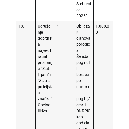
Srebreni
ca
2026”
13.
Udruže
1.
Obilaza
1.000,0
nje
k
0
dobitnik
članova
a
porodic
najvećih
a
ratnih
Šehida i
priznanj
poginuli
a “Zlatni
h
ljiljani” i
boraca
“Zlatna
po
policijsk
datumu
a
značka”
pogibij/
Općine
smrti
Ilidža
DNRPiO
kao
dodjela