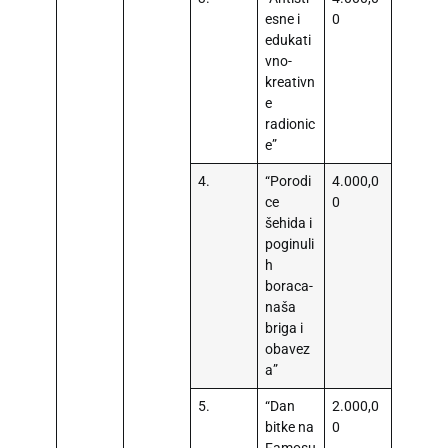
esne i
0
edukati
vno-
kreativn
e
radionic
e”
4.
“Porodi
4.000,0
ce
0
šehida i
poginuli
h
boraca-
naša
briga i
obavez
a”
5.
“Dan
2.000,0
bitke na
0