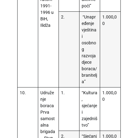
1991-
poći”
1996 u
2.
“Unapr
1.000,0
BiH,
eđenje
0
Ilidža
vještina
i
osobno
g
razvoja
djece
boraca/
branitelj
a”
10.
Udruže
1.
“Kultura
1.000,0
nje
,
0
boraca
sjećanje
Prva
i
samost
zajedniš
alna
tvo”
brigada
2.
“Sjećanj
1.000,0