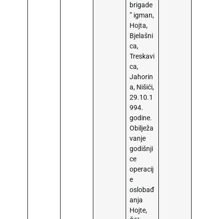
brigade
” igman,
Hojta,
Bjelašni
ca,
Treskavi
ca,
Jahorin
a, Nišići,
29.10.1
994.
godine.
Obilježa
vanje
godišnji
ce
operacij
e
oslobađ
anja
Hojte,