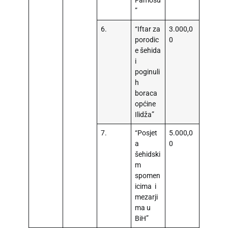
Famosu
”
6.
“Iftar za
3.000,0
porodic
0
e šehida
i
poginuli
h
boraca
općine
Ilidža”
7.
“Posjet
5.000,0
a
0
šehidski
m
spomen
icima i
mezarji
ma u
BiH”