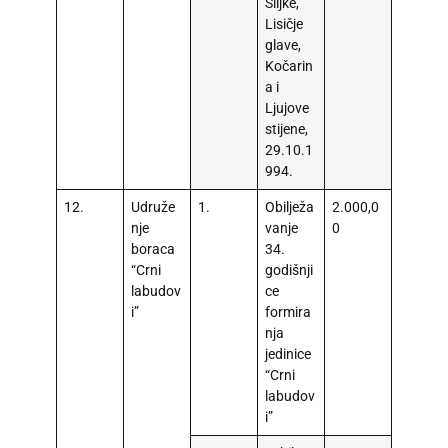
Šiljke,
Lisičje
glave,
Kočarin
a i
Ljujove
stijene,
29.10.1
994.
12.
Udruže
1.
Obilježa
2.000,0
nje
vanje
0
boraca
34.
“Crni
godišnji
labudov
ce
i”
formira
nja
jedinice
“Crni
labudov
i”