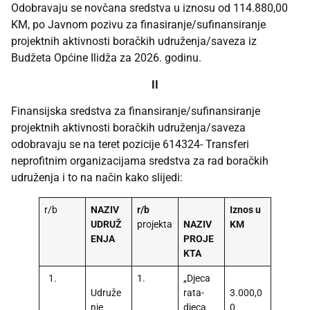
Odobravaju se novčana sredstva u iznosu od 114.880,00
KM, po Javnom pozivu za finasiranje/sufinansiranje
projektnih aktivnosti boračkih udruženja/saveza iz
Budžeta Općine Ilidža za 2026. godinu.
II
Finansijska sredstva za finansiranje/sufinansiranje
projektnih aktivnosti boračkih udruženja/saveza
odobravaju se na teret pozicije 614324- Transferi
neprofitnim organizacijama sredstva za rad boračkih
udruženja i to na način kako slijedi:
r/b
NAZIV
r/b
Iznos u
UDRUŽ
projekta
NAZIV
KM
ENJA
PROJE
KTA
1.
1.
„Djeca
Udruže
rata-
3.000,0
nje
djeca
0