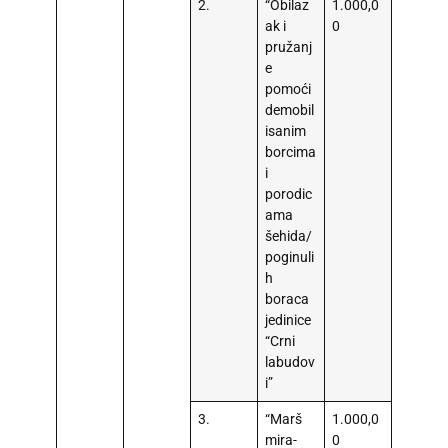
2.
“Obilaz
1.000,0
ak i
0
pružanj
e
pomoći
demobil
isanim
borcima
i
porodic
ama
šehida/
poginuli
h
boraca
jedinice
“Crni
labudov
i”
3.
“Marš
1.000,0
mira-
0