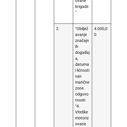
ovane
brigade
”
2.
“Obiljež
4.000,0
avanje
0
značajn
ih
događaj
a,
datuma
i ličnosti
van
matične
zone
odgovo
rnosti
“4.
Viteške
motoriz
ovane