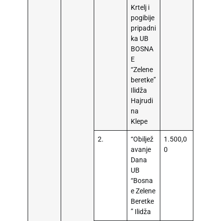
Krtelj i
pogibije
pripadni
ka UB
BOSNA
E
“Zelene
beretke”
Ilidža
Hajrudi
na
Klepe
2.
“Obiljež
1.500,0
avanje
0
Dana
UB
“Bosna
e Zelene
Beretke
” Ilidža