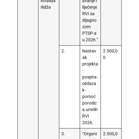
invalida
avanje i
Ilidža
liječenje
RVI sa
dijagno
zom
PTSP-a
u 2026.”
2.
Nastav
2.500,0
ak
0
projekta
-
posjeta-
obilaza
k-
pomoć
porodic
a umrlih
RVI
2026.
3.
“Organi
2.500,0