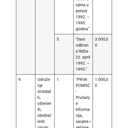
njima u
period
1992. –
1995.
godina”
3.
“Dani
3.000,0
odbran
0
e Ilidža-
22. april
1992. –
1995.”
9.
Udruže
1.
“PRVA
1.000,0
nje
POMOĆ
0
stradali
-
h,
Pružanj
oštećen
e
ih,
informa
obešteć
cija,
enih
savjeta i
ratom
aktivne