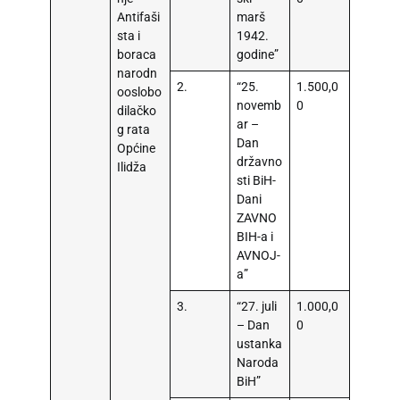
Antifaši
marš
sta i
1942.
boraca
godine”
narodn
2.
“25.
1.500,0
ooslobo
novemb
0
dilačko
ar –
g rata
Dan
Općine
državno
Ilidža
sti BiH-
Dani
ZAVNO
BIH-a i
AVNOJ-
a”
3.
“27. juli
1.000,0
– Dan
0
ustanka
Naroda
BiH”