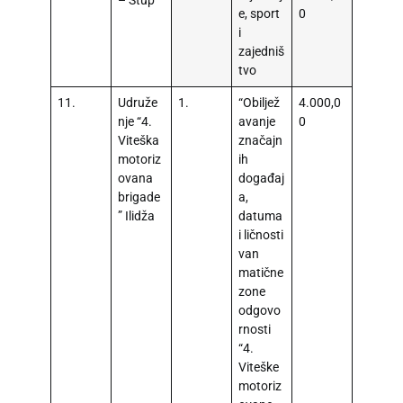
– Stup
e, sport
0
i
zajedniš
tvo
11.
Udruže
1.
“Obiljež
4.000,0
nje “4.
avanje
0
Viteška
značajn
motoriz
ih
ovana
događaj
brigade
a,
” Ilidža
datuma
i ličnosti
van
matične
zone
odgovo
rnosti
“4.
Viteške
motoriz