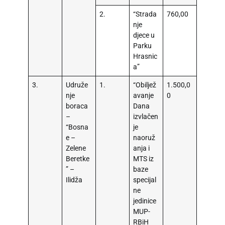
2.
“Strada
760,00
nje
djece u
Parku
Hrasnic
a”
3.
Udruže
1.
“Obiljež
1.500,0
nje
avanje
0
boraca
Dana
–
izvlačen
“Bosna
je
e –
naoruž
Zelene
anja i
Beretke
MTS iz
” –
baze
Ilidža
specijal
ne
jedinice
MUP-
RBiH