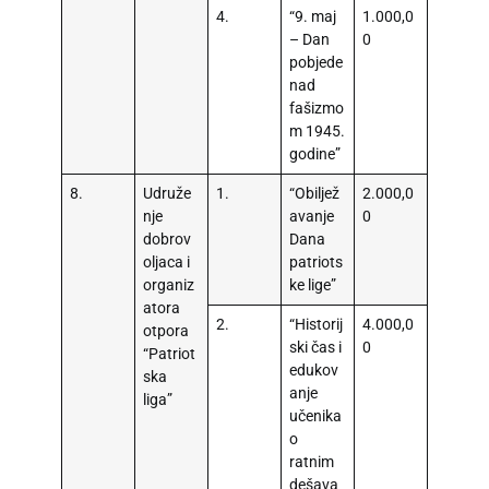
4.
“9. maj
1.000,0
– Dan
0
pobjede
nad
fašizmo
m 1945.
godine”
8.
Udruže
1.
“Obiljež
2.000,0
nje
avanje
0
dobrov
Dana
oljaca i
patriots
organiz
ke lige”
atora
2.
“Historij
4.000,0
otpora
ski čas i
0
“Patriot
edukov
ska
anje
liga”
učenika
o
ratnim
dešava