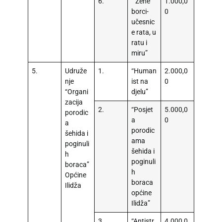
6.
“Žene
1.000,0
borci-
0
učesnic
e rata, u
ratu i
miru”
5.
Udruže
1.
“Human
2.000,0
nje
ist na
0
“Organi
djelu”
zacija
2.
“Posjet
5.000,0
porodic
a
0
a
porodic
šehida i
ama
poginuli
šehida i
h
poginuli
boraca”
h
Općine
boraca
Ilidža
općine
Ilidža”
3.
“Antistr
4.000,0