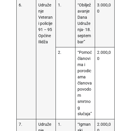
6.
Udruže
1.
“Obiljež
3.000,0
nje
avanje
0
Veteran
Dana
i policije
Udruže
91 – 95
nja- 18.
Općine
septem
Ilidža
bar”
2.
“Pomoć
2.000,0
članovi
0
ma i
porodic
ama
članova
povodo
m
smrtno
g
slučaja”
7.
Udruže
1.
“Igman
2.000,0
nje
ski
0