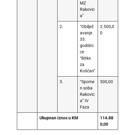
MZ
Rakovic
a”
2.
“Obiljež
2.500,0
avanje
0
33.
godišni
ce
“Bitke
za
Košćan”
3.
“Spome
500,00
n soba
Rakovic
a” IV
Faza
Ukupnan iznos u KM
114.88
0,00