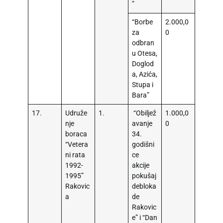
”
“Borbe
2.000,0
za
0
odbran
u Otesa,
Doglod
a, Azića,
Stupa i
Bara”
17.
Udruže
1.
“Obiljež
1.000,0
nje
avanje
0
boraca
34.
“Vetera
godišni
ni rata
ce
1992-
akcije
1995”
pokušaj
Rakovic
debloka
a
de
Rakovic
e” i “Dan