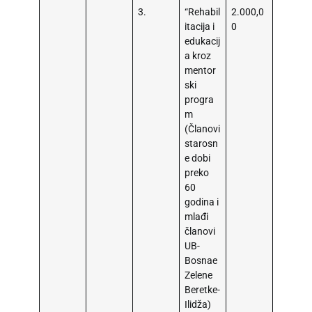
3.
“Rehabil
2.000,0
itacija i
0
edukacij
a kroz
mentor
ski
progra
m
(Članovi
starosn
e dobi
preko
60
godina i
mlađi
članovi
UB-
Bosnae
Zelene
Beretke-
Ilidža)