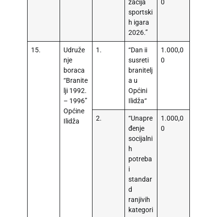
zacija
0
sportski
h igara
2026.”
15.
Udruže
1.
“Dan ii
1.000,0
nje
susreti
0
boraca
branitelj
“Branite
a u
lji 1992.
Općini
– 1996”
Ilidža“
Općine
2.
“Unapre
1.000,0
Ilidža
đenje
0
socijalni
h
potreba
i
standar
d
ranjivih
kategori