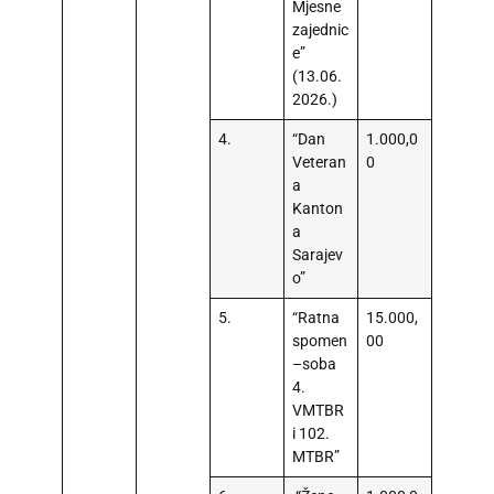
Mjesne
zajednic
e”
(13.06.
2026.)
4.
“Dan
1.000,0
Veteran
0
a
Kanton
a
Sarajev
o”
5.
“Ratna
15.000,
spomen
00
–soba
4.
VMTBR
i 102.
MTBR”