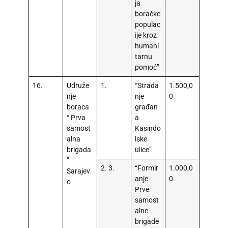
ja
boračke
populac
ije kroz
humani
tarnu
pomoć”
16.
Udruže
1.
“Strada
1.500,0
nje
nje
0
boraca
građan
“ Prva
a
samost
Kasindo
alna
lske
brigada
ulice”
”
2. 3.
“Formir
1.000,0
Sarajev
anje
0
o
Prve
samost
alne
brigade