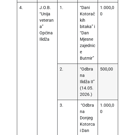
4.
J.O.B.
1.
“Dani
1.000,0
“Unija
Kotorač
0
veteran
kih
a”
bitaka” i
Općina
“Dan
Ilidža
Mjesne
zajednic
e
Butmir”
2.
“Odbra
500,00
na
Ilidža II”
(14.05.
2026.)
3.
“Odbra
1.000,0
na
0
Donjeg
Kotorca
i Dan