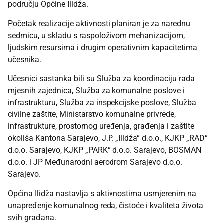
području Općine Ilidža.
Početak realizacije aktivnosti planiran je za narednu
sedmicu, u skladu s raspoloživom mehanizacijom,
ljudskim resursima i drugim operativnim kapacitetima
učesnika.
Učesnici sastanka bili su Služba za koordinaciju rada
mjesnih zajednica, Služba za komunalne poslove i
infrastrukturu, Služba za inspekcijske poslove, Služba
civilne zaštite, Ministarstvo komunalne privrede,
infrastrukture, prostornog uređenja, građenja i zaštite
okoliša Kantona Sarajevo, J.P. „Ilidža“ d.o.o., KJKP „RAD“
d.o.o. Sarajevo, KJKP „PARK“ d.o.o. Sarajevo, BOSMAN
d.o.o. i JP Međunarodni aerodrom Sarajevo d.o.o.
Sarajevo.
Općina Ilidža nastavlja s aktivnostima usmjerenim na
unapređenje komunalnog reda, čistoće i kvaliteta života
svih građana.