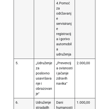
4.Pomoć
za
održavanj
e
servisiranj
e
registracij
a i gorivo
automobil
a
udruženja
5.
„Udruženje
„Prevencij
2.000,00
za
a ovisnosti
poslovno
i jačanje
usavršava
zdravih
nje i
navika“
obrazovan
je“
6.
Udruženje
Dani
1.000,00
stradalih
humanosti