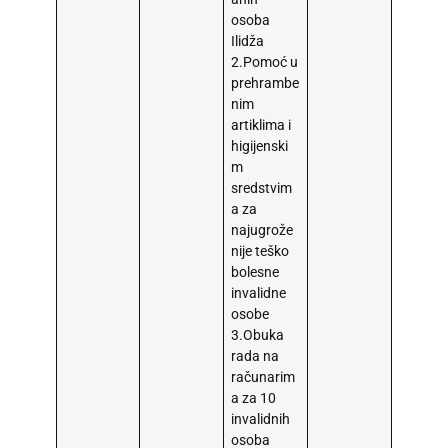
osoba
Ilidža
2.Pomoć u
prehrambe
nim
artiklima i
higijenski
m
sredstvim
a za
najugrože
nije teško
bolesne
invalidne
osobe
3.Obuka
rada na
računarim
a za 10
invalidnih
osoba