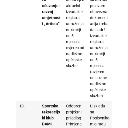
očuvanje i
aktuelni
pozivom
razvoj
izvadak iz
obavezna
umjetnost
registra
dokument
i „Artista“
udruženja
acija treba
ne stariji
da sadrži
od 3
izvadak iz
mjeseca
registra
ovjeren od
udruženja
nadležne
ne stariji
općinske
od 3
službe
mjeseca
(ovjeren
od strane
nadležne
općinske
službe)
10.
Sportsko
Odobren
U skladu
rekreacijs
projektni
sa
ki klub
prijedlog
Poslovniko
DAMI
Primjena
m o radu