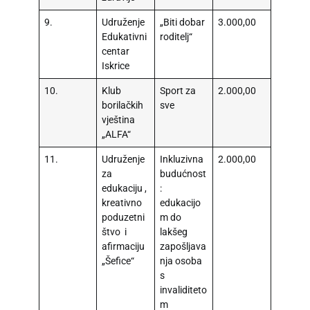
9.
Udruženje
„Biti dobar
3.000,00
Edukativni
roditelj“
centar
Iskrice
10.
Klub
Sport za
2.000,00
borilačkih
sve
vještina
„ALFA“
11.
Udruženje
Inkluzivna
2.000,00
za
budućnost
edukaciju ,
:
kreativno
edukacijo
poduzetni
m do
štvo i
lakšeg
afirmaciju
zapošljava
„Šefice“
nja osoba
s
invaliditeto
m