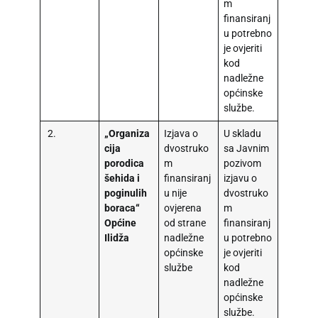
m
finansiranj
u potrebno
je ovjeriti
kod
nadležne
općinske
službe.
2.
„Organiza
Izjava o
U skladu
cija
dvostruko
sa Javnim
porodica
m
pozivom
šehida i
finansiranj
izjavu o
poginulih
u nije
dvostruko
boraca“
ovjerena
m
Općine
od strane
finansiranj
Ilidža
nadležne
u potrebno
općinske
je ovjeriti
službe
kod
nadležne
općinske
službe.