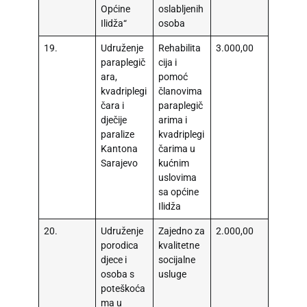
Općine
oslabljenih
Ilidža“
osoba
19.
Udruženje
Rehabilita
3.000,00
paraplegič
cija i
ara,
pomoć
kvadriplegi
članovima
čara i
paraplegič
dječije
arima i
paralize
kvadriplegi
Kantona
čarima u
Sarajevo
kućnim
uslovima
sa općine
Ilidža
20.
Udruženje
Zajedno za
2.000,00
porodica
kvalitetne
djece i
socijalne
osoba s
usluge
poteškoća
ma u