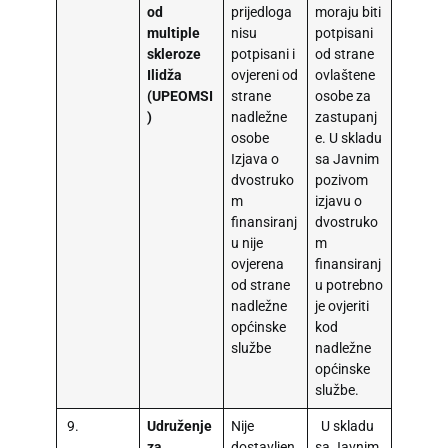
od
prijedloga
moraju biti
multiple
nisu
potpisani
skleroze
potpisani i
od strane
Ilidža
ovjereni od
ovlaštene
(UPEOMSI
strane
osobe za
)
nadležne
zastupanj
osobe
e. U skladu
Izjava o
sa Javnim
dvostruko
pozivom
m
izjavu o
finansiranj
dvostruko
u nije
m
ovjerena
finansiranj
od strane
u potrebno
nadležne
je ovjeriti
općinske
kod
službe
nadležne
općinske
službe.
9.
Udruženje
Nije
U skladu
za
dostavljen
sa Javnim