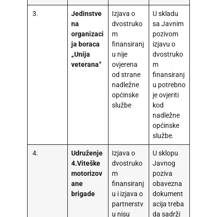
3.
Jedinstve
Izjava o
U skladu
na
dvostruko
sa Javnim
organizaci
m
pozivom
ja boraca
finansiranj
izjavu o
„Unija
u nije
dvostruko
veterana“
ovjerena
m
od strane
finansiranj
nadležne
u potrebno
općinske
je ovjeriti
službe
kod
nadležne
općinske
službe.
4.
Udruženje
Izjava o
U sklopu
4.Viteške
dvostruko
Javnog
motorizov
m
poziva
ane
finansiranj
obavezna
brigade
u i izjava o
dokument
partnerstv
acija treba
u nisu
da sadrži