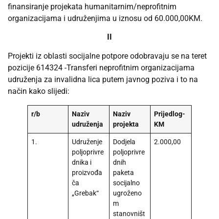
finansiranje projekata humanitarnim/neprofitnim
organizacijama i udruženjima u iznosu od 60.000,00KM.
II
Projekti iz oblasti socijalne potpore odobravaju se na teret
pozicije 614324 -Transferi neprofitnim organizacijama
udruženja za invalidna lica putem javnog poziva i to na
način kako slijedi:
r/b
Naziv
Naziv
Prijedlog-
udruženja
projekta
KM
1.
Udruženje
Dodjela
2.000,00
poljoprivre
poljoprivre
dnika i
dnih
proizvođa
paketa
ča
socijalno
„Grebak“
ugroženo
m
stanovništ