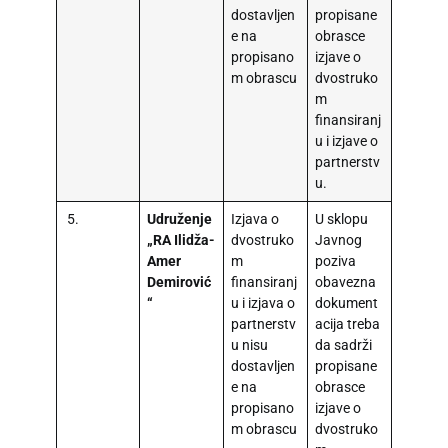
dostavljen
propisane
e na
obrasce
propisano
izjave o
m obrascu
dvostruko
m
finansiranj
u i izjave o
partnerstv
u.
5.
Udruženje
Izjava o
U sklopu
„RA Ilidža-
dvostruko
Javnog
Amer
m
poziva
Demirović
finansiranj
obavezna
“
u i izjava o
dokument
partnerstv
acija treba
u nisu
da sadrži
dostavljen
propisane
e na
obrasce
propisano
izjave o
m obrascu
dvostruko