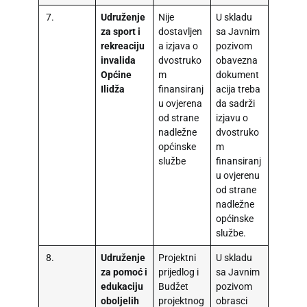
7.
Udruženje
Nije
U skladu
za sport i
dostavljen
sa Javnim
rekreaciju
a izjava o
pozivom
invalida
dvostruko
obavezna
Općine
m
dokument
Ilidža
finansiranj
acija treba
u ovjerena
da sadrži
od strane
izjavu o
nadležne
dvostruko
općinske
m
službe
finansiranj
u ovjerenu
od strane
nadležne
općinske
službe.
8.
Udruženje
Projektni
U skladu
za pomoć i
prijedlog i
sa Javnim
edukaciju
Budžet
pozivom
oboljelih
projektnog
obrasci