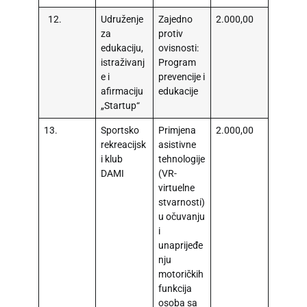
12.
Udruženje
Zajedno
2.000,00
za
protiv
edukaciju,
ovisnosti:
istraživanj
Program
e i
prevencije i
afirmaciju
edukacije
„Startup“
13.
Sportsko
Primjena
2.000,00
rekreacijsk
asistivne
i klub
tehnologije
DAMI
(VR-
virtuelne
stvarnosti)
u očuvanju
i
unaprijeđe
nju
motoričkih
funkcija
osoba sa