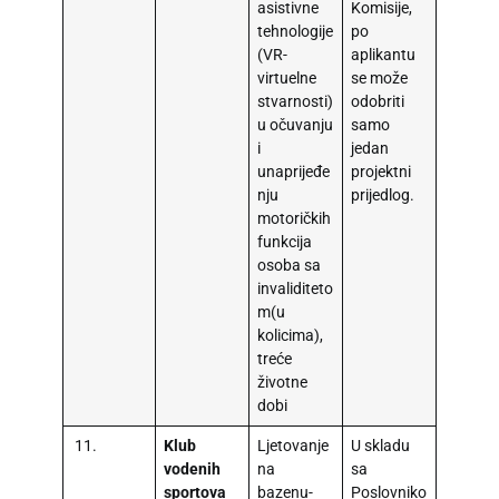
asistivne
Komisije,
tehnologije
po
(VR-
aplikantu
virtuelne
se može
stvarnosti)
odobriti
u očuvanju
samo
i
jedan
unaprijeđe
projektni
nju
prijedlog.
motoričkih
funkcija
osoba sa
invaliditeto
m(u
kolicima),
treće
životne
dobi
11.
Klub
Ljetovanje
U skladu
vodenih
na
sa
sportova
bazenu-
Poslovniko