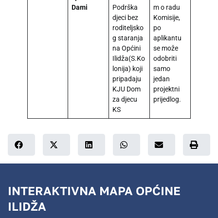
Dami
Podrška
m o radu
djeci bez
Komisije,
roditeljsko
po
g staranja
aplikantu
na Općini
se može
Ilidža(S.Ko
odobriti
lonija) koji
samo
pripadaju
jedan
KJU Dom
projektni
za djecu
prijedlog.
KS
INTERAKTIVNA MAPA OPĆINE
ILIDŽA