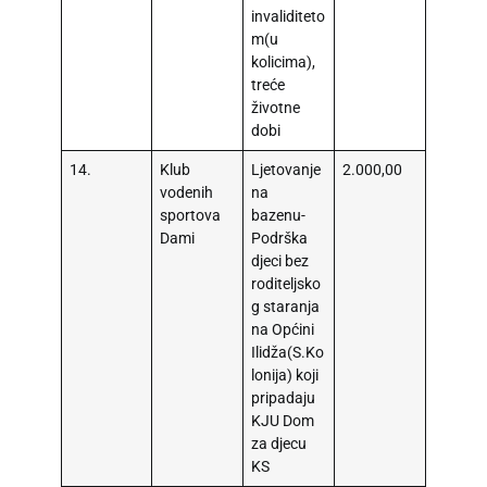
invaliditeto
m(u
kolicima),
treće
životne
dobi
14.
Klub
Ljetovanje
2.000,00
vodenih
na
sportova
bazenu-
Dami
Podrška
djeci bez
roditeljsko
g staranja
na Općini
Ilidža(S.Ko
lonija) koji
pripadaju
KJU Dom
za djecu
KS