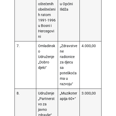
oštećenih
u Općini
obeštećeni
Ilidža
h ratom
1991-1996
u Bosni i
Hercegovi
ni
7.
Omladinsk
„Zdravstve
4.000,00
o
ne
Udruženje
radionice
„Dobro
za djecu
djelo“
sa
poteškoća
ma u
razvoju“
8.
Udruženje
„Muzikoter
3.000,00
„Partnerst
apija 60+“
vo za
javno
zdravlje“