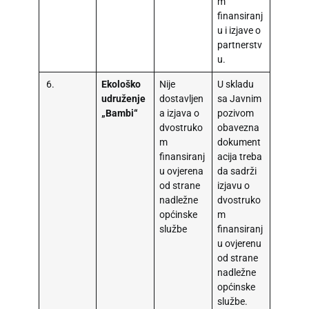
m
finansiranj
u i izjave o
partnerstv
u.
6.
Ekološko
Nije
U skladu
udruženje
dostavljen
sa Javnim
„Bambi“
a izjava o
pozivom
dvostruko
obavezna
m
dokument
finansiranj
acija treba
u ovjerena
da sadrži
od strane
izjavu o
nadležne
dvostruko
općinske
m
službe
finansiranj
u ovjerenu
od strane
nadležne
općinske
službe.