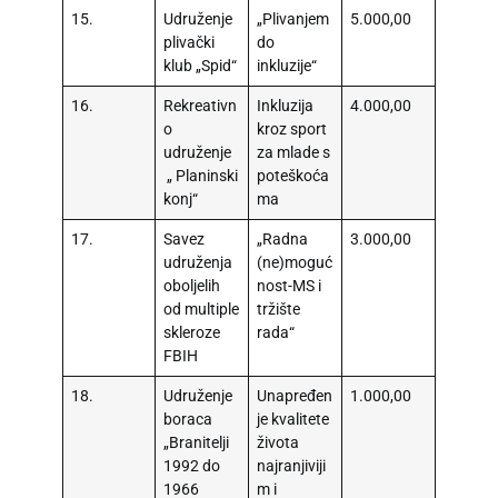
15.
Udruženje
„Plivanjem
5.000,00
plivački
do
klub „Spid“
inkluzije“
16.
Rekreativn
Inkluzija
4.000,00
o
kroz sport
udruženje
za mlade s
„ Planinski
poteškoća
konj“
ma
17.
Savez
„Radna
3.000,00
udruženja
(ne)moguć
oboljelih
nost-MS i
od multiple
tržište
skleroze
rada“
FBIH
18.
Udruženje
Unapređen
1.000,00
boraca
je kvalitete
„Branitelji
života
1992 do
najranjiviji
1966
m i