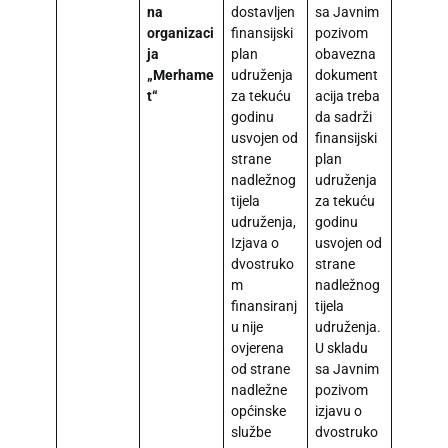
na
dostavljen
sa Javnim
organizaci
finansijski
pozivom
ja
plan
obavezna
„Merhame
udruženja
dokument
t“
za tekuću
acija treba
godinu
da sadrži
usvojen od
finansijski
strane
plan
nadležnog
udruženja
tijela
za tekuću
udruženja,
godinu
Izjava o
usvojen od
dvostruko
strane
m
nadležnog
finansiranj
tijela
u nije
udruženja.
ovjerena
U skladu
od strane
sa Javnim
nadležne
pozivom
općinske
izjavu o
službe
dvostruko