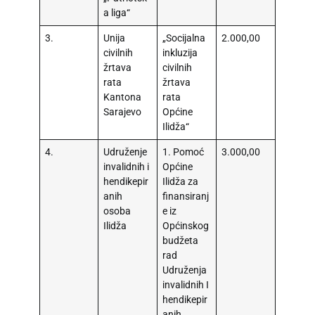
a liga“
3.
Unija
„Socijalna
2.000,00
civilnih
inkluzija
žrtava
civilnih
rata
žrtava
Kantona
rata
Sarajevo
Općine
Ilidža“
4.
Udruženje
1. Pomoć
3.000,00
invalidnih i
Općine
hendikepir
Ilidža za
anih
finansiranj
osoba
e iz
Ilidža
Općinskog
budžeta
rad
Udruženja
invalidnih I
hendikepir
anih