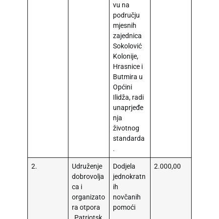
vu na
području
mjesnih
zajednica
Sokolović
Kolonije,
Hrasnice i
Butmira u
Općini
Ilidža, radi
unaprjeđe
nja
životnog
standarda
.
2.
Udruženje
Dodjela
2.000,00
dobrovolja
jednokratn
ca i
ih
organizato
novčanih
ra otpora
pomoći
„Patriotsk