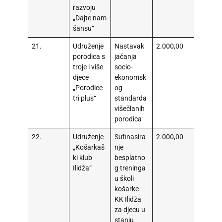
razvoju
„Dajte nam
šansu“
21.
Udruženje
Nastavak
2.000,00
porodica s
jačanja
troje i više
socio-
djece
ekonomsk
„Porodice
og
tri plus“
standarda
višečlanih
porodica
22.
Udruženje
Sufinasira
2.000,00
„Košarkaš
nje
ki klub
besplatno
Ilidža“
g treninga
u školi
košarke
KK Ilidža
za djecu u
stanju