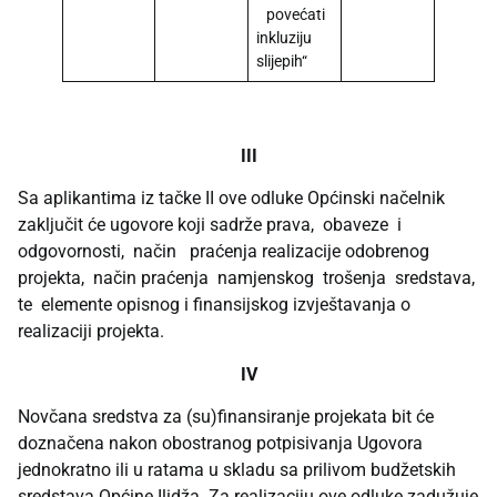
povećati
inkluziju
slijepih“
III
Sa aplikantima iz tačke II ove odluke Općinski načelnik
zaključit će ugovore koji sadrže prava, obaveze i
odgovornosti, način praćenja realizacije odobrenog
projekta, način praćenja namjenskog trošenja sredstava,
te elemente opisnog i finansijskog izvještavanja o
realizaciji projekta.
IV
Novčana sredstva za (su)finansiranje projekata bit će
doznačena nakon obostranog potpisivanja Ugovora
jednokratno ili u ratama u skladu sa prilivom budžetskih
sredstava Općine Ilidža. Za realizaciju ove odluke zadužuje