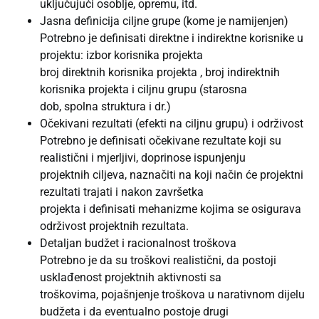
uključujući osoblje, opremu, itd.
Jasna definicija ciljne grupe (kome je namijenjen)
Potrebno je definisati direktne i indirektne korisnike u
projektu: izbor korisnika projekta
broj direktnih korisnika projekta , broj indirektnih
korisnika projekta i ciljnu grupu (starosna
dob, spolna struktura i dr.)
Očekivani rezultati (efekti na ciljnu grupu) i održivost
Potrebno je definisati očekivane rezultate koji su
realistični i mjerljivi, doprinose ispunjenju
projektnih ciljeva, naznačiti na koji način će projektni
rezultati trajati i nakon završetka
projekta i definisati mehanizme kojima se osigurava
održivost projektnih rezultata.
Detaljan budžet i racionalnost troškova
Potrebno je da su troškovi realistični, da postoji
usklađenost projektnih aktivnosti sa
troškovima, pojašnjenje troškova u narativnom dijelu
budžeta i da eventualno postoje drugi