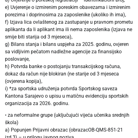
e) Uvjerenje o izmirenim poreskim obavezama i izmirenim
porezima i doprinosima za zaposlenike (ukoliko ih ima),
f) Izjava lica ovlaštenog za zastupanje u pravnom prometu
aplikanta da li aplikant ima ili nema zaposlenika (izjava ne
smije biti starija od 3 mjeseca),
g) Bilans stanja i bilans uspjeha za 2025. godinu, ovjeren
sa vidljivim pečatom nadležne agencije za finansijsko
poslovanje,
h) Potvrda banke o postojanju transakcijskog računa,
dokaz da račun nije blokiran (ne starije od 3 mjeseca
(ovjerena kopija),
i) *za sportska udruženja potvrda Sportskog saveza
Kantona Sarajevo o upisu u matičnu evidenciju sportskih
organizacija za 2026. godinu.
• za neformalne grupe (uključujući vijeća učenika srednjih
škola)
a) Popunjen Prijavni obrazac (obrazacOB-QMS-851-21
izd.3) – u prilogu javnog poziva,