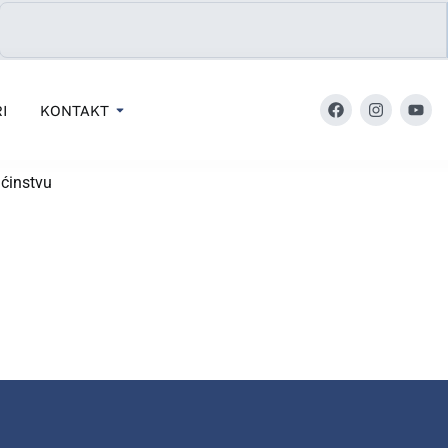
I
KONTAKT
aćinstvu