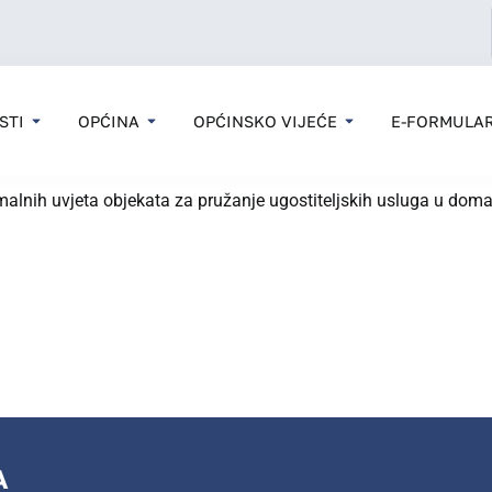
STI
OPĆINA
OPĆINSKO VIJEĆE
E-FORMULAR
malnih uvjeta objekata za pružanje ugostiteljskih usluga u dom
A