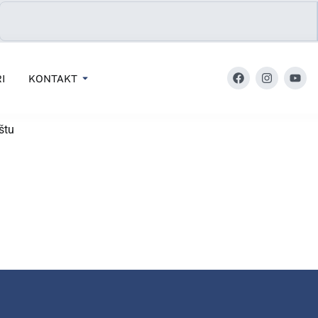
I
KONTAKT
̌tu