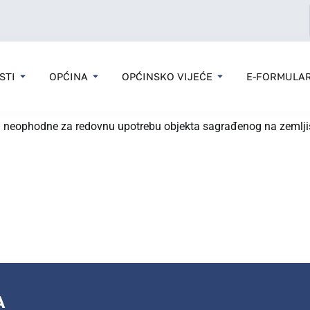
STI
OPĆINA
OPĆINSKO VIJEĆE
E-FORMULAR
̌ta neophodne za redovnu upotrebu objekta sagrađenog na zemljis
A