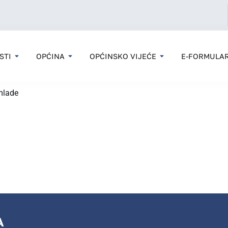
STI
OPĆINA
OPĆINSKO VIJEĆE
E-FORMULAR
 mlade
A