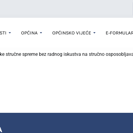
STI
OPĆINA
OPĆINSKO VIJEĆE
E-FORMULAR
soke stručne spreme bez radnog iskustva na stručno osposobljav
A