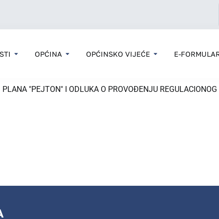
STI
OPĆINA
OPĆINSKO VIJEĆE
E-FORMULAR
PLANA "PEJTON" I ODLUKA O PROVOĐENJU REGULACIONOG 
A