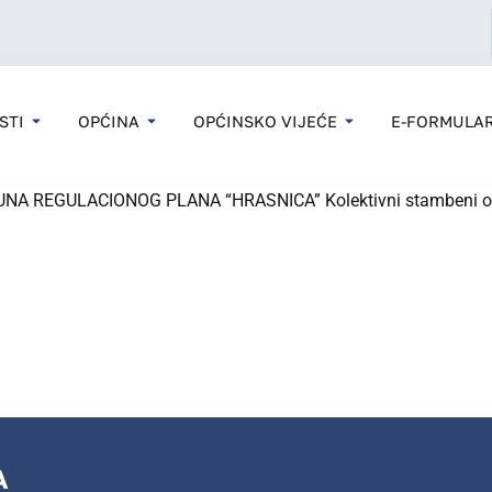
STI
OPĆINA
OPĆINSKO VIJEĆE
E-FORMULAR
GULACIONOG PLANA “HRASNICA” Kolektivni stambeni objekat na k
A