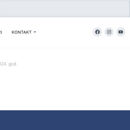
I
KONTAKT
024. god.