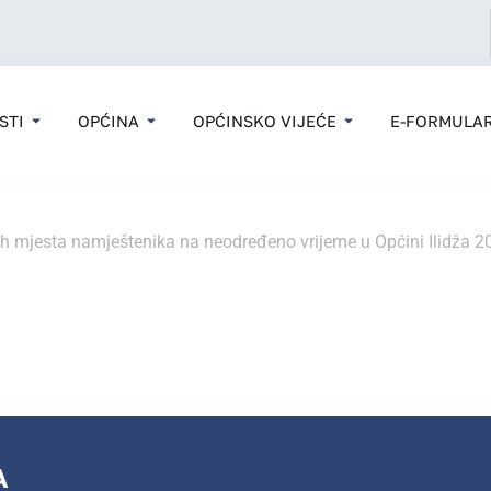
STI
OPĆINA
OPĆINSKO VIJEĆE
E-FORMULAR
h mjesta namještenika na neodređeno vrijeme u Općini Ilidža 2
A