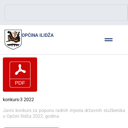
OPĆINA ILIDŽA
konkurs-3 2022
Javni konkurs za popunu radnih mjesta državnih službenika
u Općini Ilidža 2022. godina