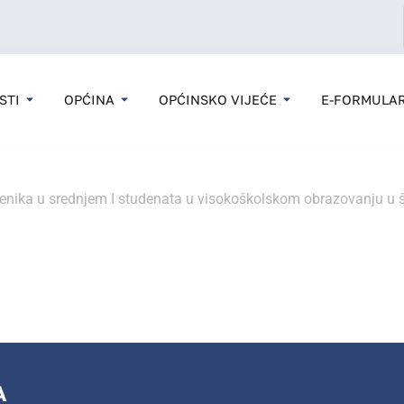
STI
OPĆINA
OPĆINSKO VIJEĆE
E-FORMULAR
učenika u srednjem I studenata u visokoškolskom obrazovanju u
A