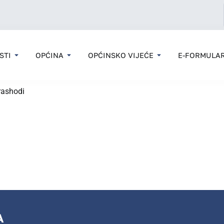
STI
OPĆINA
OPĆINSKO VIJEĆE
E-FORMULAR
rashodi
A