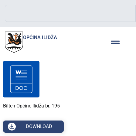
OPĆINA ILIDŽA
Bilten Općine Ilidža br. 195
DOWNLOAD