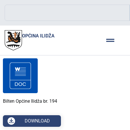
OPĆINA ILIDŽA
Bilten Općine Ilidža br. 194
DOWNLOAD