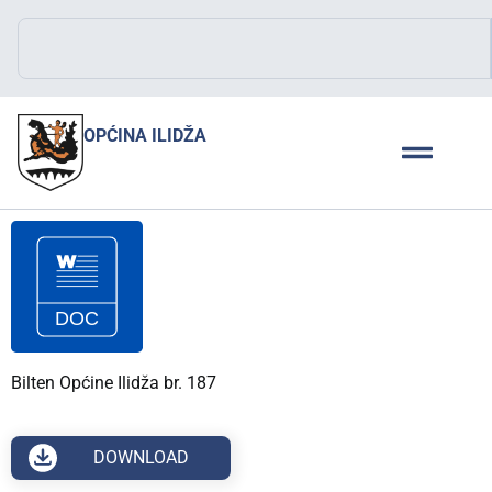
OPĆINA ILIDŽA
Bilten Općine Ilidža br. 187
DOWNLOAD