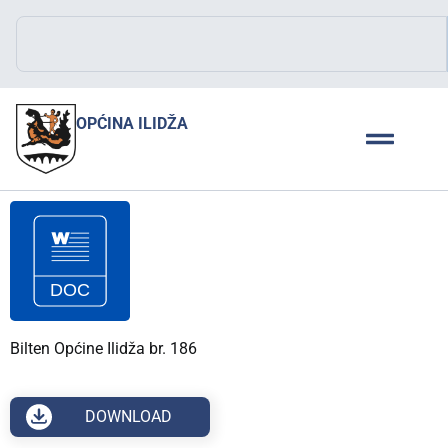
OPĆINA ILIDŽA
Bilten Općine Ilidža br. 186
DOWNLOAD