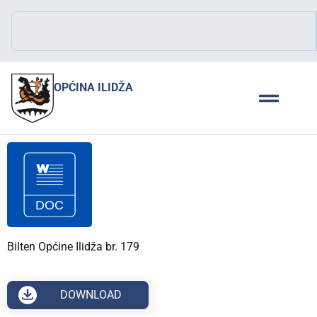
OPĆINA ILIDŽA
Bilten Općine Ilidža br. 179
DOWNLOAD