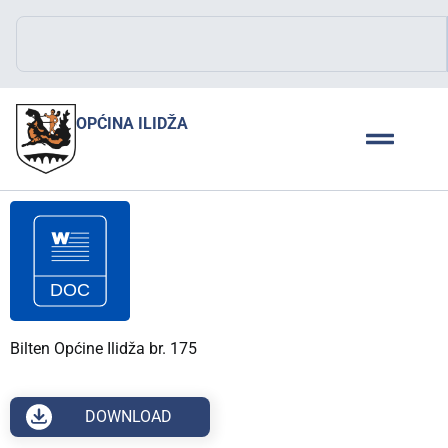
OPĆINA ILIDŽA
Bilten Općine Ilidža br. 175
DOWNLOAD