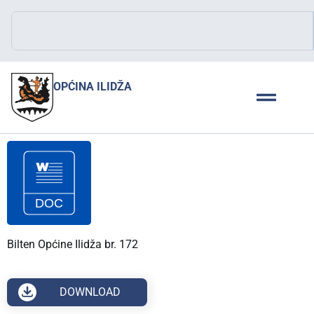
OPĆINA ILIDŽA
Bilten Općine Ilidža br. 172
DOWNLOAD