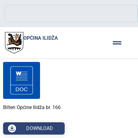
OPĆINA ILIDŽA
Bilten Općine Ilidža br. 166
DOWNLOAD