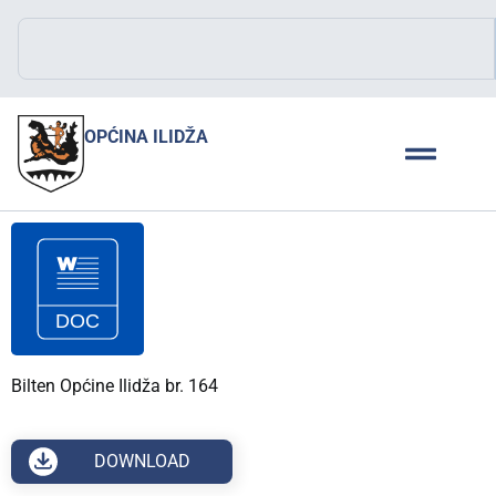
OPĆINA ILIDŽA
Bilten Općine Ilidža br. 164
DOWNLOAD