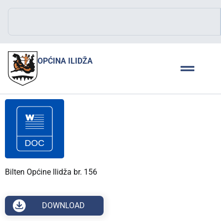
OPĆINA ILIDŽA
Bilten Općine Ilidža br. 156
DOWNLOAD