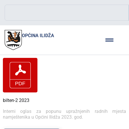
OPĆINA ILIDŽA
bilten-2 2023
Interni oglas za popunu upražnjenih radnih mjesta
namještenika u Općini Ilidža 2023. god.