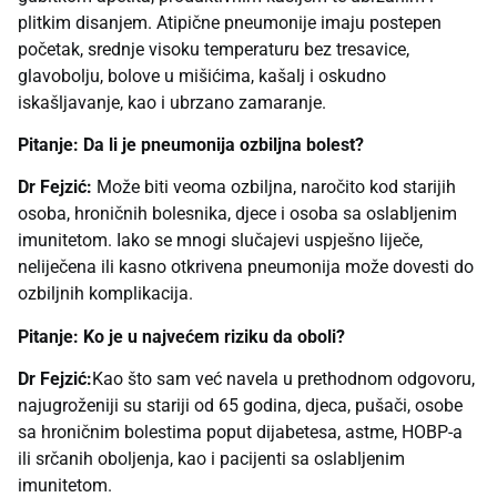
plitkim disanjem. Atipične pneumonije imaju postepen
početak, srednje visoku temperaturu bez tresavice,
glavobolju, bolove u mišićima, kašalj i oskudno
iskašljavanje, kao i ubrzano zamaranje.
Pitanje: Da li je pneumonija ozbiljna bolest?
Dr Fejzić:
Može biti veoma ozbiljna, naročito kod starijih
osoba, hroničnih bolesnika, djece i osoba sa oslabljenim
imunitetom. Iako se mnogi slučajevi uspješno liječe,
neliječena ili kasno otkrivena pneumonija može dovesti do
ozbiljnih komplikacija.
Pitanje: Ko je u najvećem riziku da oboli?
Dr Fejzić:
Kao što sam već navela u prethodnom odgovoru,
najugroženiji su stariji od 65 godina, djeca, pušači, osobe
sa hroničnim bolestima poput dijabetesa, astme, HOBP-a
ili srčanih oboljenja, kao i pacijenti sa oslabljenim
imunitetom.