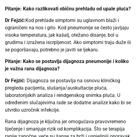
Pitanje: Kako razlikovati običnu prehladu od upale pluća?
Dr Fejzić:
Kod prehlade simptomi su uglavnom blaži i
ograničeni na nos i grlo. Kod pneumonije se često javljaju
visoka temperatura, jak kašalj, otežano disanje, bol u
grudima i izražena iscrpljenost. Ako simptomi traju duže ili
se pogoršavaju, potrebno je javiti se ljekaru.
Pitanje: Kako se postavlja dijagnoza pneumonije i koliko
je važna rana dijagnoza?
Dr Fejzić:
Dijagnoza se postavlja na osnovu kliničkog
pregleda pacijenta, slušanja/auskultacije pluća,
laboratorijskih analiza i rendgenskog snimka pluća. U
određenim slučajevima rade se dodatne analize kako bi se
utvrdio uzročnik infekcije.
Rana dijagnoza je ključna jer omogućava pravovremeno
liječenje i smanjuje rizik od komplikacija. Što se terapija
ranije započne, veće su šanse za brži i uspješniji oporavak.