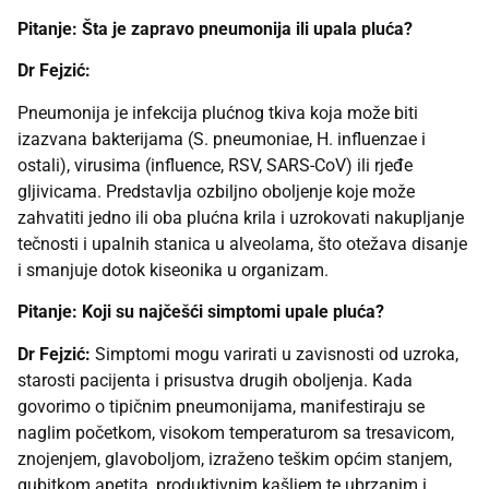
Pitanje: Šta je zapravo pneumonija ili upala pluća?
Dr Fejzić:
Pneumonija je infekcija plućnog tkiva koja može biti
izazvana bakterijama (S. pneumoniae, H. influenzae i
ostali), virusima (influence, RSV, SARS-CoV) ili rjeđe
gljivicama. Predstavlja ozbiljno oboljenje koje može
zahvatiti jedno ili oba plućna krila i uzrokovati nakupljanje
tečnosti i upalnih stanica u alveolama, što otežava disanje
i smanjuje dotok kiseonika u organizam.
Pitanje: Koji su najčešći simptomi upale pluća?
Dr Fejzić:
Simptomi mogu varirati u zavisnosti od uzroka,
starosti pacijenta i prisustva drugih oboljenja. Kada
govorimo o tipičnim pneumonijama, manifestiraju se
naglim početkom, visokom temperaturom sa tresavicom,
znojenjem, glavoboljom, izraženo teškim općim stanjem,
gubitkom apetita, produktivnim kašljem te ubrzanim i