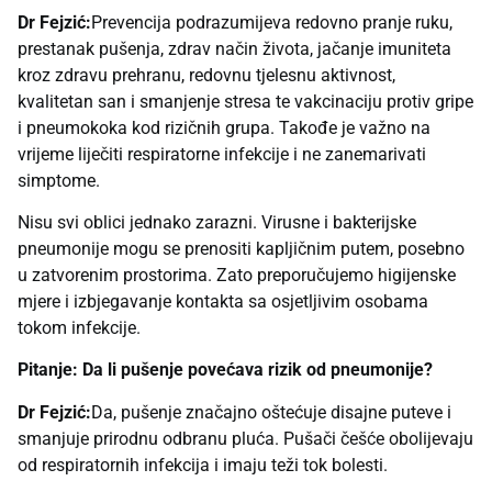
Dr Fejzić:
Prevencija podrazumijeva redovno pranje ruku,
prestanak pušenja, zdrav način života, jačanje imuniteta
kroz zdravu prehranu, redovnu tjelesnu aktivnost,
kvalitetan san i smanjenje stresa te vakcinaciju protiv gripe
i pneumokoka kod rizičnih grupa. Takođe je važno na
vrijeme liječiti respiratorne infekcije i ne zanemarivati
simptome.
Nisu svi oblici jednako zarazni. Virusne i bakterijske
pneumonije mogu se prenositi kapljičnim putem, posebno
u zatvorenim prostorima. Zato preporučujemo higijenske
mjere i izbjegavanje kontakta sa osjetljivim osobama
tokom infekcije.
Pitanje: Da li pušenje povećava rizik od pneumonije?
Dr Fejzić:
Da, pušenje značajno oštećuje disajne puteve i
smanjuje prirodnu odbranu pluća. Pušači češće obolijevaju
od respiratornih infekcija i imaju teži tok bolesti.