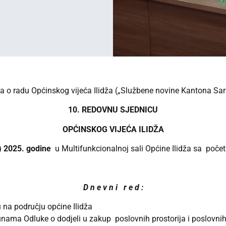
 o radu Općinskog vijeća Ilidža („Službene novine Kantona Saraj
10. REDOVNU SJEDNICU
OPĆINSKOG VIJEĆA ILIDŽA
)
2025. godine
u Multifunkcionalnoj sali Općine Ilidža sa poč
D n e v n i r e d :
 na području općine Ilidža
nama Odluke o dodjeli u zakup poslovnih prostorija i poslovnih 