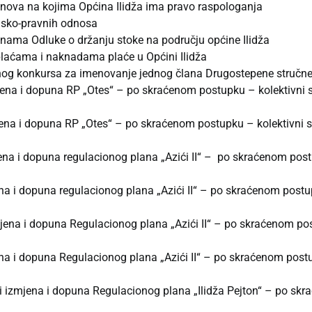
nova na kojima Općina Ilidža ima pravo raspologanja
insko-pravnih odnosa
unama Odluke o držanju stoke na području općine Ilidža
 plaćama i naknadama plaće u Općini Ilidža
vnog konkursa za imenovanje jednog člana Drugostepene stručne 
mjena i dopuna RP „Otes“ – po skraćenom postupku – kolektivni 
ena i dopuna RP „Otes“ – po skraćenom postupku – kolektivni s
mjena i dopuna regulacionog plana „Azići II“ – po skraćenom po
ena i dopuna regulacionog plana „Azići II“ – po skraćenom pos
zmjena i dopuna Regulacionog plana „Azići II“ – po skraćenom 
ena i dopuna Regulacionog plana „Azići II“ – po skraćenom pos
adi izmjena i dopuna Regulacionog plana „Ilidža Pejton“ – po s