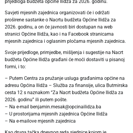
prijedloga budžeta općine Ilidža za 2026. godinu.
Savjeti mjesnih zajednica organizovati će i održati
proširene sastanke o Nacrtu budžeta Općine Ilidža za
2026. godinu, a on će javnosti biri dostupan na web
stranici Općine Ilidža, kao i na Facebook stranicama
mjesnih zajednica i oglasnim pločama mjesnih zajednica.
Svoje prijedloge, primjedbe, mišljenja i sugestije na Nacrt
budžeta Općine Ilidža građani će moći dostaviti u pisanoj
formi, i to:
– Putem Centra za pružanje usluga građanima općine na
adresu Općina Ilidža – Služba za finansije, ulica Butmirska
cesta 12 s naznakom “Za Nacrt budžeta Općine Ilidža za
2026. godinu” ili putem pošte.
– Na e-mail
benjamin.mesak@opcinailidza.ba
– U prostorijama mjesnih zajednica Općine Ilidža
– Na e-mailove mjesnih zajednica
Kao druga tačka dnevnog reda sjednice kojom je