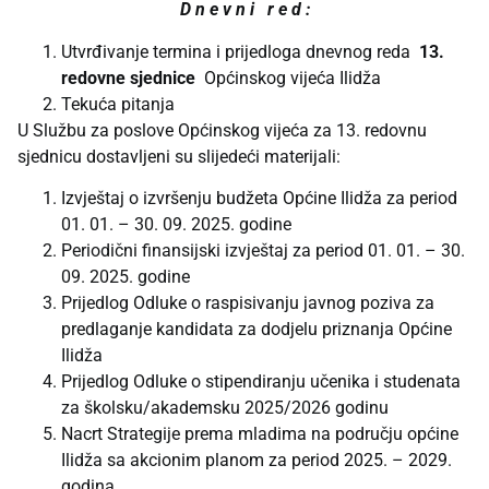
D n e v n i r e d :
Utvrđivanje termina i prijedloga dnevnog reda
13.
redovne sjednice
Općinskog vijeća Ilidža
Tekuća pitanja
U Službu za poslove Općinskog vijeća za 13. redovnu
sjednicu dostavljeni su slijedeći materijali:
Izvještaj o izvršenju budžeta Općine Ilidža za period
01. 01. – 30. 09. 2025. godine
Periodični finansijski izvještaj za period 01. 01. – 30.
09. 2025. godine
Prijedlog Odluke o raspisivanju javnog poziva za
predlaganje kandidata za dodjelu priznanja Općine
Ilidža
Prijedlog Odluke o stipendiranju učenika i studenata
za školsku/akademsku 2025/2026 godinu
Nacrt Strategije prema mladima na području općine
Ilidža sa akcionim planom za period 2025. – 2029.
godina