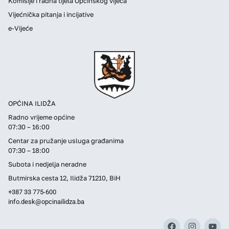
Komisije i radna tijela Općinskog vijeća
Vijećnička pitanja i incijative
e-Vijeće
OPĆINA ILIDŽA
Radno vrijeme općine
07:30 – 16:00
Centar za pružanje usluga građanima
07:30 – 18:00
Subota i nedjelja neradne
Butmirska cesta 12, Ilidža 71210, BiH
+387 33 775-600
info.desk@opcinailidza.ba