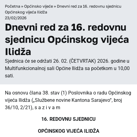
Početna
»
Općinsko vijeće
»
Dnevni red za 16. redovnu sjednicu
Općinskog vijeća Ilidža
23/02/2026
Dnevni red za 16. redovnu
sjednicu Općinskog vijeća
Ilidža
Sjednica će se održati 26. 02. (ČETVRTAK) 2026. godine u
Multifunkcionalnoj sali Općine Ilidža sa početkom u 10,00
sati.
Na osnovu člana 38. stav (1) Poslovnika o radu Općinskog
vijeća Ilidža („Službene novine Kantona Sarajevo“, broj
36/10, 2/21), s a z i v a m
16. REDOVNU SJEDNICU
OPĆINSKOG VIJEĆA ILIDŽA