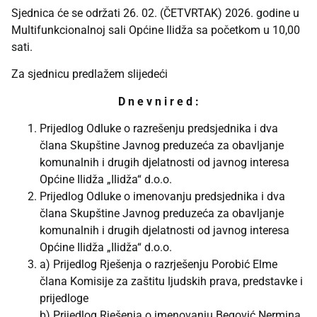
Sjednica će se održati 26. 02. (ČETVRTAK) 2026. godine u
Multifunkcionalnoj sali Općine Ilidža sa početkom u 10,00
sati.
Za sjednicu predlažem slijedeći
D n e v n i r e d :
Prijedlog Odluke o razrešenju predsjednika i dva
člana Skupštine Javnog preduzeća za obavljanje
komunalnih i drugih djelatnosti od javnog interesa
Općine Ilidža „Ilidža“ d.o.o.
Prijedlog Odluke o imenovanju predsjednika i dva
člana Skupštine Javnog preduzeća za obavljanje
komunalnih i drugih djelatnosti od javnog interesa
Općine Ilidža „Ilidža“ d.o.o.
a) Prijedlog Rješenja o razrješenju Porobić Elme
člana Komisije za zaštitu ljudskih prava, predstavke i
prijedloge
b) Prijedlog Rješenja o imenovanju Begović Nermina