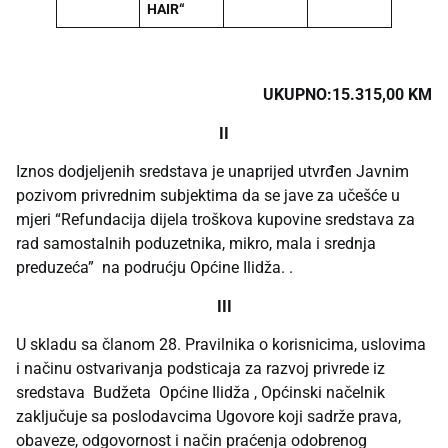
HAIR“
UKUPNO:15.315,00 KM
II
Iznos dodjeljenih sredstava je unaprijed utvrđen Javnim
pozivom privrednim subjektima da se jave za učešće u
mjeri “Refundacija dijela troškova kupovine sredstava za
rad samostalnih poduzetnika, mikro, mala i srednja
preduzeća” na podrućju Općine Ilidža. .
III
U skladu sa članom 28. Pravilnika o korisnicima, uslovima
i načinu ostvarivanja podsticaja za razvoj privrede iz
sredstava Budžeta Općine Ilidža , Općinski načelnik
zaključuje sa poslodavcima Ugovore koji sadrže prava,
obaveze, odgovornost i način praćenja odobrenog