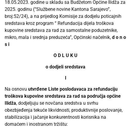
18.05.2023. godine u skladu sa Budžetom Općine Ilidža za
2025. godinu (“Službene novine Kantona Sarajevo”,
broj:52/24), a na prijedlog Komisije za dodjelu poticajnih
sredstava kroz program “ Refundacija dijela troškova
kupovine sredstava za rad za samostalne poduzetnike,
mikro, mala i srednja preduzeća”, Općinski načelnik,
d o n o
s i
O D L U K U
o dodjeli sredstava
I
Na osnovu
utvrđene Liste poslodavaca za refundaciju
troškova kupovine sredstava za rad sa područja općine
Ilidža
, dodjeljuju se novčana sredstva u svrhu
obezbjeđenja tekuće likvidnosti, produktivnije poslovanje,
stabilizacija i jačanje konkurentnosti korisnika na
domaćem i inostranom tržištu: