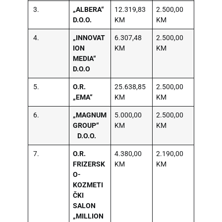
3.
„ALBERA“
12.319,83
2.500,00
D.O.O.
KM
KM
4.
„INNOVAT
6.307,48
2.500,00
ION
KM
KM
MEDIA“
D.O.O
5.
O.R.
25.638,85
2.500,00
„EMA“
KM
KM
6.
„MAGNUM
5.000,00
2.500,00
GROUP“
KM
KM
D.O.O.
7.
O.R.
4.380,00
2.190,00
FRIZERSK
KM
KM
O-
KOZMETI
ČKI
SALON
„MILLION