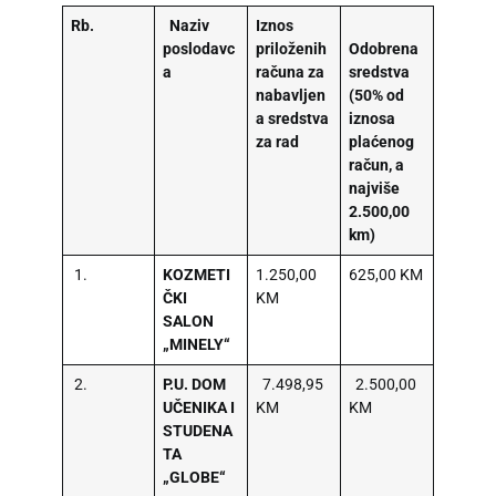
Rb.
Naziv
Iznos
poslodavc
priloženih
Odobrena
a
računa za
sredstva
nabavljen
(50% od
a sredstva
iznosa
za rad
plaćenog
račun, a
najviše
2.500,00
km)
1.
KOZMETI
1.250,00
625,00 KM
ČKI
KM
SALON
„MINELY“
2.
P.U. DOM
7.498,95
2.500,00
UČENIKA I
KM
KM
STUDENA
TA
„GLOBE“