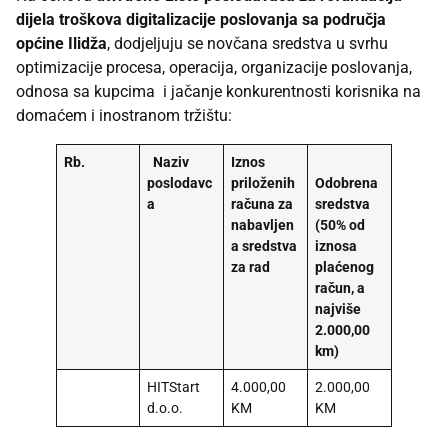
dijela troškova digitalizacije poslovanja sa područja
općine Ilidža
, dodjeljuju se novčana sredstva u svrhu
optimizacije procesa, operacija, organizacije poslovanja,
odnosa sa kupcima i jačanje konkurentnosti korisnika na
domaćem i inostranom tržištu:
Rb.
Naziv
Iznos
poslodavc
priloženih
Odobrena
a
računa za
sredstva
nabavljen
(50% od
a sredstva
iznosa
za rad
plaćenog
račun, a
najviše
2.000,00
km)
HITStart
4.000,00
2.000,00
d.o.o.
KM
KM