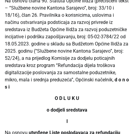
Na osnovu člana 90. Statuta Općine Ilidža (prečišćeni tekst
– “Službene novine Kantona Sarajevo”, broj: 33/10 i
18/16), član 26. Pravilnika o korisnicima, uslovima i
načinu ostvarivanja podsticaja za razvoj privrede iz
sredstava iz Budžeta Općine Ilidža za razvoj poduzetničke
incijative i podršku zapošljavanju, broj: 05-02-3784/22 od
18.05.2023. godine u skladu sa Budžetom Općine Ilidža za
2025. godinu (“Službene novine Kantona Sarajevo”, broj:
52/24), a na prijedlog Komisije za dodjelu poticajnih
sredstava kroz program “Refundacija dijela troškova
digitalizacije poslovanja za samostalne poduzetnike,
mikro, mala i srednja preduzeća”, Općinski načelnik,
d o n o
s i
O D L U K U
o dodjeli sredstava
I
Na osnovu
utvrđene Liste poslodavaca za refundaciju