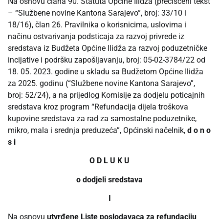
Na osnovu člana 90. Statuta Općine Ilidža (prečišćeni tekst
– “Službene novine Kantona Sarajevo”, broj: 33/10 i
18/16), član 26. Pravilnika o korisnicima, uslovima i
načinu ostvarivanja podsticaja za razvoj privrede iz
sredstava iz Budžeta Općine Ilidža za razvoj poduzetničke
incijative i podršku zapošljavanju, broj: 05-02-3784/22 od
18. 05. 2023. godine u skladu sa Budžetom Općine Ilidža
za 2025. godinu (“Službene novine Kantona Sarajevo”,
broj: 52/24), a na prijedlog Komisije za dodjelu poticajnih
sredstava kroz program “Refundacija dijela troškova
kupovine sredstava za rad za samostalne poduzetnike,
mikro, mala i srednja preduzeća”, Općinski načelnik,
d o n o
s i
O D L U K U
o dodjeli sredstava
I
Na osnovu
utvrđene Liste poslodavaca za refundaciju