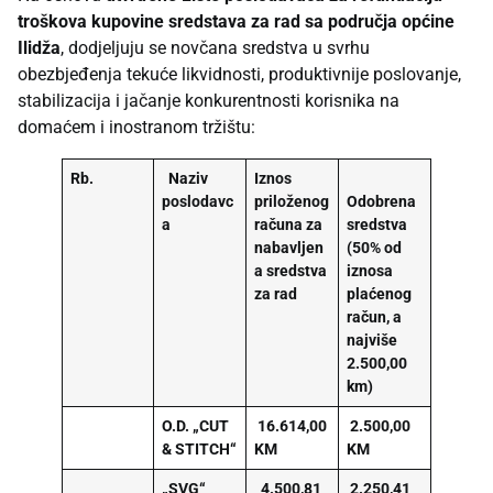
troškova kupovine sredstava za rad sa područja općine
Ilidža
, dodjeljuju se novčana sredstva u svrhu
obezbjeđenja tekuće likvidnosti, produktivnije poslovanje,
stabilizacija i jačanje konkurentnosti korisnika na
domaćem i inostranom tržištu:
Rb.
Naziv
Iznos
poslodavc
priloženog
Odobrena
a
računa za
sredstva
nabavljen
(50% od
a sredstva
iznosa
za rad
plaćenog
račun, a
najviše
2.500,00
km)
O.D. „CUT
16.614,00
2.500,00
& STITCH“
KM
KM
„SVG“
4.500,81
2.250,41