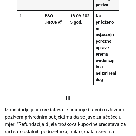
poziva
1.
PSO
18.09.202
Na
„KRUNA“
5.god
.
priloženo
m
uvjerenju
porezne
uprave
prema
evidenciji
ima
neizmireni
dug
III
Iznos dodjeljenih sredstava je unaprijed utvrđen Javnim
pozivom privrednim subjektima da se jave za učešće u
mjeri “Refundacija dijela troškova kupovine sredstava za
rad samostalnih poduzetnika, mikro, mala i srednja