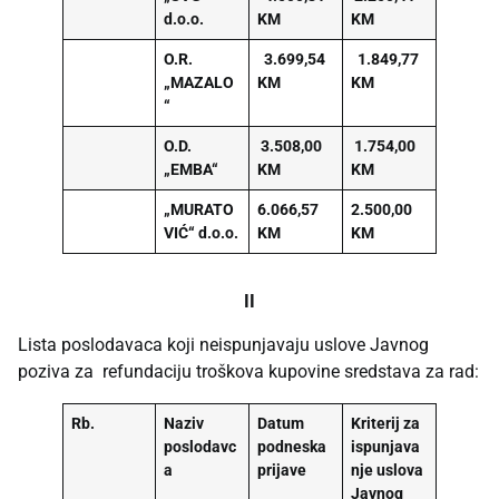
d.o.o.
KM
KM
O.R.
3.699,54
1.849,77
„MAZALO
KM
KM
“
O.D.
3.508,00
1.754,00
„EMBA“
KM
KM
„MURATO
6.066,57
2.500,00
VIĆ“ d.o.o.
KM
KM
II
Lista poslodavaca koji neispunjavaju uslove Javnog
poziva za refundaciju troškova kupovine sredstava za rad:
Rb.
Naziv
Datum
Kriterij za
poslodavc
podneska
ispunjava
a
prijave
nje uslova
Javnog