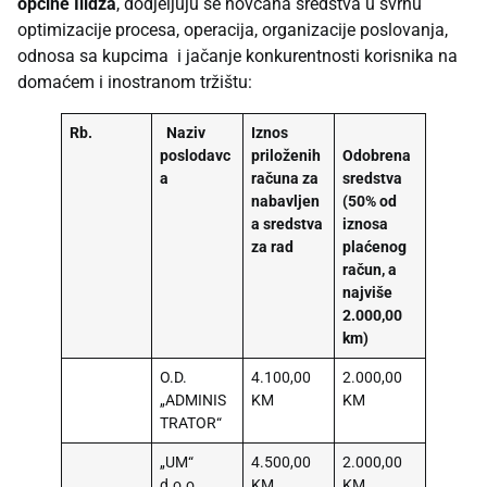
općine Ilidža
, dodjeljuju se novčana sredstva u svrhu
optimizacije procesa, operacija, organizacije poslovanja,
odnosa sa kupcima i jačanje konkurentnosti korisnika na
domaćem i inostranom tržištu:
Rb.
Naziv
Iznos
poslodavc
priloženih
Odobrena
a
računa za
sredstva
nabavljen
(50% od
a sredstva
iznosa
za rad
plaćenog
račun, a
najviše
2.000,00
km)
O.D.
4.100,00
2.000,00
„ADMINIS
KM
KM
TRATOR“
„UM“
4.500,00
2.000,00
d.o.o.
KM
KM