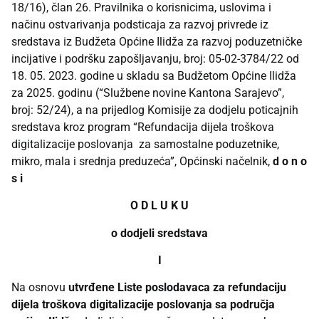
18/16), član 26. Pravilnika o korisnicima, uslovima i
načinu ostvarivanja podsticaja za razvoj privrede iz
sredstava iz Budžeta Općine Ilidža za razvoj poduzetničke
incijative i podršku zapošljavanju, broj: 05-02-3784/22 od
18. 05. 2023. godine u skladu sa Budžetom Općine Ilidža
za 2025. godinu (“Službene novine Kantona Sarajevo”,
broj: 52/24), a na prijedlog Komisije za dodjelu poticajnih
sredstava kroz program “Refundacija dijela troškova
digitalizacije poslovanja za samostalne poduzetnike,
mikro, mala i srednja preduzeća”, Općinski načelnik,
d o n o
s i
O D L U K U
o dodjeli sredstava
I
Na osnovu
utvrđene Liste poslodavaca za refundaciju
dijela troškova digitalizacije poslovanja sa područja