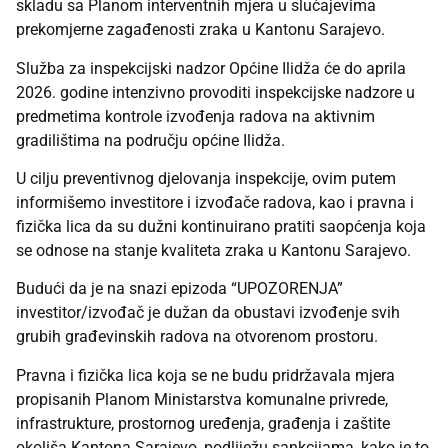
skladu sa Planom interventnih mjera u slučajevima
prekomjerne zagađenosti zraka u Kantonu Sarajevo.
Služba za inspekcijski nadzor Općine Ilidža će do aprila
2026. godine intenzivno provoditi inspekcijske nadzore u
predmetima kontrole izvođenja radova na aktivnim
gradilištima na području općine Ilidža.
U cilju preventivnog djelovanja inspekcije, ovim putem
informišemo investitore i izvođače radova, kao i pravna i
fizička lica da su dužni kontinuirano pratiti saopćenja koja
se odnose na stanje kvaliteta zraka u Kantonu Sarajevo.
Budući da je na snazi epizoda “UPOZORENJA”
investitor/izvođač je dužan da obustavi izvođenje svih
grubih građevinskih radova na otvorenom prostoru.
Pravna i fizička lica koja se ne budu pridržavala mjera
propisanih Planom Ministarstva komunalne privrede,
infrastrukture, prostornog uređenja, građenja i zaštite
okoliša Kantona Sarajevo, podliježu sankcijama, kako je to