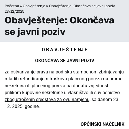
Početna
»
Obavještenja
»
Obavještenje: Okončava se javni poziv
23/12/2025
Obavještenje: Okončava
se javni poziv
O B A V J E Š T E NJ E
OKONČAVA SE JAVNI POZIV
za ostvarivanje prava na podršku stambenom zbrinjavanju
mladih refundiranjem troškova plaćenog poreza na promet
nekretnina ili plaćenog poreza na dodatu vrijednost
prilikom kupovine nekretnine u vlasništvo ili suvlašništvo
zbog utrošenih sredstava za ovu namjenu,
sa danom 23.
12. 2025. godine.
OPĆINSKI NAČE
LNIK