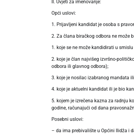
II. Uvjeti za imenovanje:
Opći uslovi:
1. Prijavljeni kandidat je osoba s prav
2. Za člana biračkog odbora ne može bi
1. koje se ne može kandidirati u smislu
2. koje je član najvišeg izvršno-političk
odbora ili glavnog odbora);
3. koje je nosilac izabranog mandata il
4. koje je aktuelni kandidat ili je bio 
5. kojem je izrečena kazna za radnju koj
godine, računajući od dana pravosnažn
Posebni uslovi:
– da ima prebivalište u Općini Ilidža i 