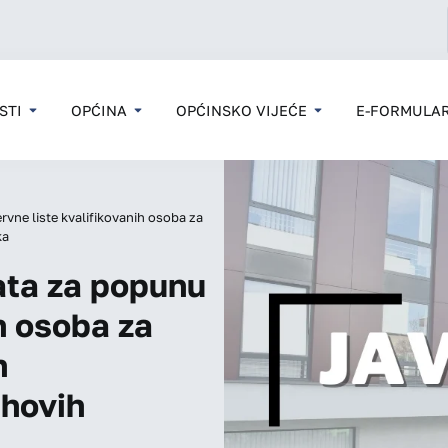
STI
OPĆINA
OPĆINSKO VIJEĆE
E-FORMULAR
rvne liste kvalifikovanih osoba za
ka
ata za popunu
h osoba za
h
ihovih