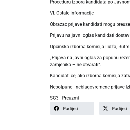
Proceduru izbora kandidata po Javnom 
VI. Ostale informacije
Obrazac prijave kandidati mogu preuzeti
Prijavu na javni oglas kandidati dostav
Općinska izborna komisija Ilidža, Butmi
„Prijava na javni oglas za popunu reze
zamjenika – ne otvarati“.
Kandidati će, ako izborna komisija zatra
Nepotpune i neblagovremene prijave Izb
SG3
Preuzmi
Podijeli
Podijeli