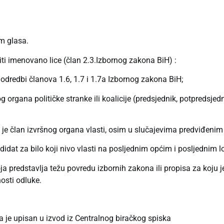
om glasa.
ti imenovano lice (član 2.3.Izbornog zakona BiH) :
 odredbi članova 1.6, 1.7 i 1.7a Izbornog zakona BiH;
og organa političke stranke ili koalicije (predsjednik, potpredsjedn
i je član izvršnog organa vlasti, osim u slučajevima predviđeni
kandidat za bilo koji nivo vlasti na posljednim općim i posljednim 
a predstavlja težu povredu izbornih zakona ili propisa za koju je
osti odluke.
da je upisan u izvod iz Centralnog biračkog spiska