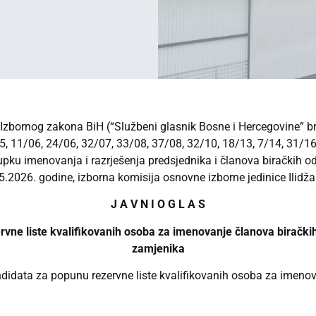
 Izbornog zakona BiH (“Službeni glasnik Bosne i Hercegovine” br
5, 11/06, 24/06, 32/07, 33/08, 37/08, 32/10, 18/13, 7/14, 31/16
upku imenovanja i razrješenja predsjednika i članova biračkih od
05.2026. godine, izborna komisija osnovne izborne jedinice Ilidža
J A V N I O G L A S
rvne liste kvalifikovanih osoba za imenovanje članova biračkih
zamjenika
kandidata za popunu rezervne liste kvalifikovanih osoba za imeno