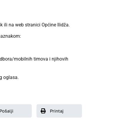
ili na web stranici Općine Ilidža.
a naznakom:
odbora/mobilnih timova i njihovih
og oglasa.
Pošalji
Printaj