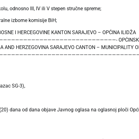
u, odnosno III, IV ili V stepen stručne spreme;
alne izborne komisije BiH;
BOSNE I HERCEGOVINE KANTON SARAJEVO – OPĆINA ILIDŽA
——————————————————————————- OPĆINSKA IZBO
A AND HERZEGOVINA SARAJEVO CANTON – MUNICIPALITY OF
—————————————————————————————————————
razac SG-3),
(20) dana od dana objave Javnog oglasa na oglasnoj ploči Općine