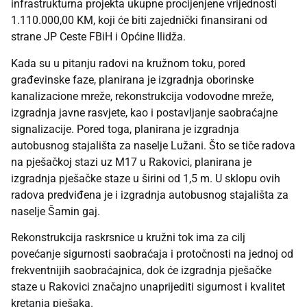
infrastrukturna projekta ukupne procijenjene vrijednosti
1.110.000,00 KM, koji će biti zajednički finansirani od
strane JP Ceste FBiH i Općine Ilidža.
Kada su u pitanju radovi na kružnom toku, pored
građevinske faze, planirana je izgradnja oborinske
kanalizacione mreže, rekonstrukcija vodovodne mreže,
izgradnja javne rasvjete, kao i postavljanje saobraćajne
signalizacije. Pored toga, planirana je izgradnja
autobusnog stajališta za naselje Lužani. Što se tiče radova
na pješačkoj stazi uz M17 u Rakovici, planirana je
izgradnja pješačke staze u širini od 1,5 m. U sklopu ovih
radova predviđena je i izgradnja autobusnog stajališta za
naselje Šamin gaj.
Rekonstrukcija raskrsnice u kružni tok ima za cilj
povećanje sigurnosti saobraćaja i protočnosti na jednoj od
frekventnijih saobraćajnica, dok će izgradnja pješačke
staze u Rakovici značajno unaprijediti sigurnost i kvalitet
kretanja pješaka.