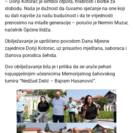
– Donji Kotorac je simbol otpora, hrabrosti i borbe za
slobodu. Naša je dužnost da čuvamo sjećanje na one koji
su dali najviše za našu budućnost i da te vrijednosti
prenosimo na mlađe generacije – poručio je Nermin Muzur,
načelnik Općine Ilidža.
Obilježavanje je upriličeno povodom Dana Mjesne
zajednice Donji Kotorac, uz prisustvo mještana, saboraca i
članova porodica šehida.
Ovo obilježavanje bila je i prilika da se uruče pehari
najuspješnijim učesnicima Memorijalnog šahovskog
turnira “Nedžad Delić – Bajram Hasanović”.