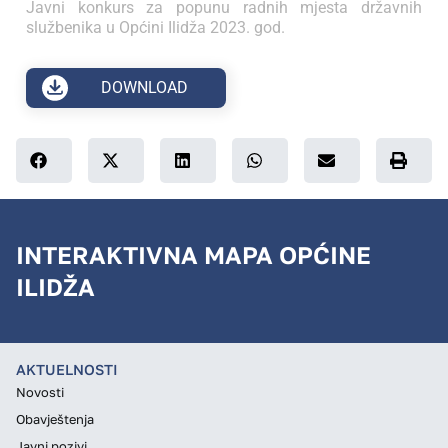
Javni konkurs za popunu radnih mjesta državnih
službenika u Općini Ilidža 2023. god.
DOWNLOAD
INTERAKTIVNA MAPA OPĆINE
ILIDŽA
AKTUELNOSTI
Novosti
Obavještenja
Javni pozivi