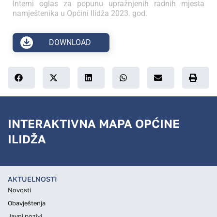
Interni oglas za popunu upražnjenih radnih mjesta
namještenika u Općini Ilidža 2023. god.
DOWNLOAD
INTERAKTIVNA MAPA OPĆINE
ILIDŽA
AKTUELNOSTI
Novosti
Obavještenja
Javni pozivi